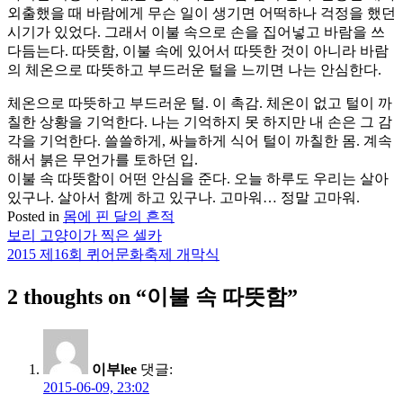
외출했을 때 바람에게 무슨 일이 생기면 어떡하나 걱정을 했던
시기가 있었다. 그래서 이불 속으로 손을 집어넣고 바람을 쓰
다듬는다. 따뜻함, 이불 속에 있어서 따뜻한 것이 아니라 바람
의 체온으로 따뜻하고 부드러운 털을 느끼면 나는 안심한다.
체온으로 따뜻하고 부드러운 털. 이 촉감. 체온이 없고 털이 까
칠한 상황을 기억한다. 나는 기억하지 못 하지만 내 손은 그 감
각을 기억한다. 쓸쓸하게, 싸늘하게 식어 털이 까칠한 몸. 계속
해서 붉은 무언가를 토하던 입.
이불 속 따뜻함이 어떤 안심을 준다. 오늘 하루도 우리는 살아
있구나. 살아서 함께 하고 있구나. 고마워… 정말 고마워.
Posted in
몸에 핀 달의 흔적
보리 고양이가 찍은 셀카
글
2015 제16회 퀴어문화축제 개막식
탐
2 thoughts on “
이불 속 따뜻함
”
색
이부lee
댓글:
2015-06-09, 23:02