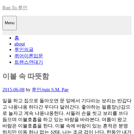
Skip
Run To 루인
to
content
Menu
홈
about
루인의글
퀴어이론입문
트랜스연대기
이불 속 따뜻함
Posted
2015-06-08
by
루인/ruin S.M. Pae
on
일을 하고 집으로 돌아오면 문 앞에서 기다리는 보리는 반갑다
고 냐옹냐옹 하다간 우다다 달려간다. 좋아하는 필름장난감으
로 놀자고 계속 냐옹냐옹한다. 서둘러 손을 씻고 보리를 쓰다
듬으며 이불호흡을 하고 있는 바람을 바라본다. 여름이 왔고
바람은 이불호흡을 한다. 이불 속에 바람이 있는 흔적은 분명
하지만 미동 하나 없는 상태. 나는 조금 겁이 난다. 한동안 내가