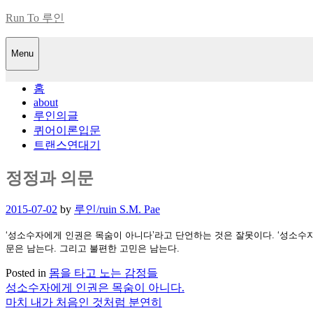
Skip
Run To 루인
to
content
Menu
홈
about
루인의글
퀴어이론입문
트랜스연대기
정정과 의문
Posted
2015-07-02
by
루인/ruin S.M. Pae
on
‘성소수자에게 인권은 목숨이 아니
다’라고 단언하는 것은 잘못이다. ‘성소수
문은 남는다. 그리고 불편한 고민은 남는다.
Posted in
몸을 타고 노는 감정들
성소수자에게 인권은 목숨이 아니다.
글
마치 내가 처음인 것처럼 분연히