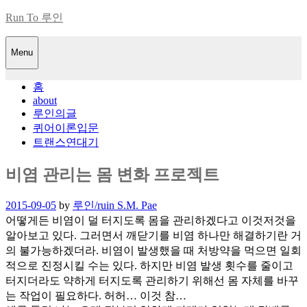
Skip
Run To 루인
to
content
Menu
홈
about
루인의글
퀴어이론입문
트랜스연대기
비염 관리는 몸 변화 프로젝트
Posted
2015-09-05
by
루인/ruin S.M. Pae
on
어떻게든 비염이 덜 터지도록 몸을 관리하겠다고 이것저것을
알아보고 있다. 그러면서 깨닫기를 비염 하나만 해결하기란 거
의 불가능하겠더라. 비염이 발생했을 때 처방약을 먹으면 일회
적으로 진정시킬 수는 있다. 하지만 비염 발생 횟수를 줄이고
터지더라도 약하게 터지도록 관리하기 위해선 몸 자체를 바꾸
는 작업이 필요하다. 허허… 이것 참…