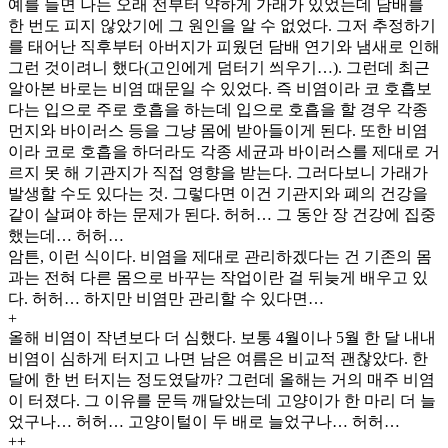
예를 들면 나는 오래 전부터 약하게 가래가 있었는데 담배를
한 번도 피지 않았기에 그 원인을 알 수 없었다. 그저 추정하기
를 태어난 직후부터 아버지가 피웠던 담배 연기와 냄새로 인해
그런 것이려니 했다(고인에게 덤터기 씌우기…). 그런데 최근
알아본 바로는 비염 때문일 수 있었다. 즉 비염이라 코 호흡보
다는 입으로 주로 호흡을 하는데 입으로 호흡을 할 경우 각종
먼지와 바이러스 등을 그냥 몸에 받아들이게 된다. 또한 비염
이라 코로 호흡을 하더라도 각종 세균과 바이러스를 제대로 거
르지 못 해 기관지가 직접 영향을 받는다. 그러다보니 가래가
발생할 수도 있다는 것. 그렇다면 이건 기관지와 폐의 건강을
같이 살펴야 하는 문제가 된다. 허허… 그 동안 장 건강에 집중
했는데… 허허…
암튼, 이런 식이다. 비염을 제대로 관리하겠다는 건 기존의 몸
과는 전혀 다른 몸으로 바꾸는 작업이란 걸 뒤늦게 배우고 있
다. 허허… 하지만 비염만 관리할 수 있다면…
+
올해 비염이 작년보다 더 심했다. 보통 4월이나 5월 한 달 내내
비염이 심하게 터지고 나면 남은 여름은 비교적 괜찮았다. 한
달에 한 번 터지는 정도였달까? 그런데 올해는 거의 매주 비염
이 터졌다. 그 이유를 문득 깨달았는데 고양이가 한 마리 더 늘
었구나… 허허… 고양이털이 두 배로 늘었구나… 허허…
++