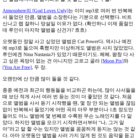
Atmosphere의 [God Loves Ugly]
는 이미 mp3로 여러 번 반복해
서 들었던 만큼, 앨범을 소장한다는 기분으로 선택했다. 비트
신나고 랩 잘하니 망설일 이유가 없다. (확인하니 이제 품절인
데 루인이 마지막 앨범을 산건가? 흐흐)
오랫동안 정말 사고 싶었던 앨범은 Cat Power다. 역시나 예전
에 mp3로 들으며 혹했지만 이상하게도 앨범은 사지 않았었다.
루인에겐 Nina Nastasia가 있었기 때문이기도. 헤헤. 왕창 다 사
고 싶은 욕망이 없는 건 아니지만 고르고 골라
[Moon Pix]
와
[You Are Free]
, 두 장.
오랜만에 산 만큼 많이 들을 것 같다.
종종 예전과 최근의 행동들을 비교하곤 하는데, 많이 사서들을
때 보단 적게 사서 여러 번 듣는 것이 더 좋았던 것 같다. 처음
으로 앨범을 사서 듣기 시작했을 땐, 몇 장 안 되는 앨범을 끊임
없이 반복해서 들었기에 어떤 곡의 아무 부분이나 1초 정도만
들어도 어느 앨범에 몇 번째로 수록된 무슨 노래인지를 다 알
았다. 하지만 앨범을 모으기 시작하면서부터 “나, 그거 알
아”라고 말 할 수는 있지만 앨범을 꼼꼼하게 듣지는 않는 것 같
다. 아마 오랫동안 앨범을 사러 가지 않게 된 것도 음악을 듣고