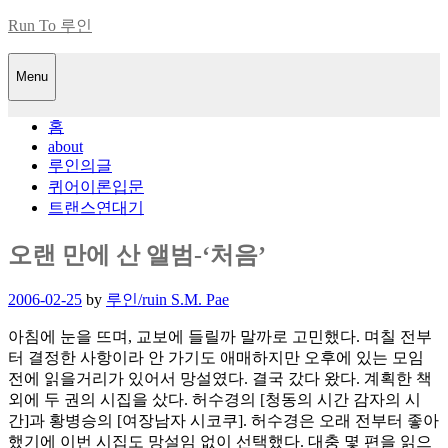
Skip
Run To 루인
to
content
Menu
홈
about
루인의글
퀴어이론입문
트랜스연대기
오랜 만에 산 앨범-‘처음’
Posted
2006-02-25
by
루인/ruin S.M. Pae
on
아침에 눈을 뜨며, 교보에 들릴까 말까로 고민했다. 며칠 전부
터 결정한 사항이라 안 가기도 애매하지만 오후에 있는 모임
전에 읽을거리가 있어서 망설였다. 결국 갔다 왔다. 계획한 책
외에 두 권의 시집을 샀다. 허수경의 [청동의 시간 감자의 시
간]과 황병승의 [여장남자 시코쿠]. 허수경은 오래 전부터 좋아
했기에 이번 시집도 망설임 없이 선택했다. 대충 몇 편을 읽으