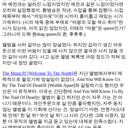
며 예전과는 달라진 느낌이었지만 예전과 같은 느낌이었다면
오히려 실망했겠지. 황병승은 작년, 수업을 통해 접했다. 시집
제목부터 해서 “커밍아웃”이란 시까지 흥미롭고 재밌는 시가
가득하다. (시의 제목 중에 부제로 “여왕의 오럴 섹스 취미”란
시가 있는데, 아직 읽진 않았지만, 이때의 “여왕”은 queen인가?
그러니까 드랙 퀸drag queen의 퀸. 후후후.)
앨범을 사러 갈까는 많이 망설였다. 하지만 갑자기 생긴 여유
돈으로 이런 바람이 있을 때 사지 않으면 결국은 사지 않을 것
만 같아 사러 갔다. 사고 싶은 앨범 목록엔 10장 정도가 적혀 있
지만 네 장만 골랐다.
The Music의 [Welcome To The North]
은 지난 앨범에서부터 매
력적으로 들었기에 망설임이 없었다. And You Will Know Us
By The Trail Of Dead의 [Worlds Apart]와 갈등하기도 했지만 우
선은 더 뮤직부터. 이유는 간단한데 And You Will Know Us By
The Trail Of Dead는 앨범이 좋긴 하지만 손이 자주 가는 건 아
니기 때문이다. 개인주문으로 살 만큼 좋아했지만, 자주 듣지
않는 앨범을 이 기회에 산다는 건, 망설이기 마련. 언젠가(도대
체 언제? 한 달 뒤? 여섯 달 뒤? ;;;) 사러 간다면 그때 사겠지. 암
튼 더 뮤직의 앨범을 지금 듣고 있는데 대체로 만족스럽다. 지
난 앨범에서처럼 춤이라도 출 것 같은 신나는 우울.