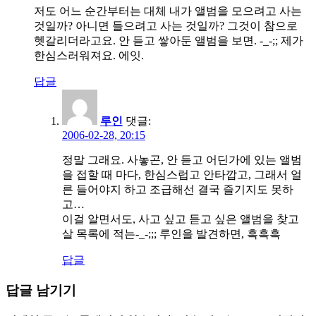
저도 어느 순간부터는 대체 내가 앨범을 모으려고 사는
것일까? 아니면 들으려고 사는 것일까? 그것이 참으로
헷갈리더라고요. 안 듣고 쌓아둔 앨범을 보면. -_-;; 제가
한심스러워져요. 에잇.
답글
루인
댓글:
2006-02-28, 20:15
정말 그래요. 사놓곤, 안 듣고 어딘가에 있는 앨범
을 접할 때 마다, 한심스럽고 안타깝고, 그래서 얼
른 들어야지 하고 조급해선 결국 즐기지도 못하
고…
이걸 알면서도, 사고 싶고 듣고 싶은 앨범을 찾고
살 목록에 적는-_-;;; 루인을 발견하면, 흑흑흑
답글
답글 남기기