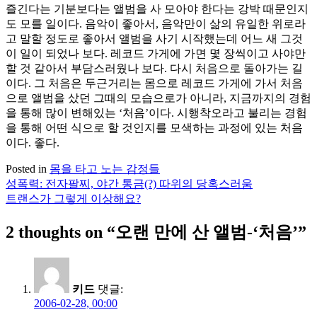
즐긴다는 기분보다는 앨범을 사 모아야 한다는 강박 때문인지
도 모를 일이다. 음악이 좋아서, 음악만이 삶의 유일한 위로라
고 말할 정도로 좋아서 앨범을 사기 시작했는데 어느 새 그것
이 일이 되었나 보다. 레코드 가게에 가면 몇 장씩이고 사야만
할 것 같아서 부담스러웠나 보다. 다시 처음으로 돌아가는 길
이다. 그 처음은 두근거리는 몸으로 레코드 가게에 가서 처음
으로 앨범을 샀던 그때의 모습으로가 아니라, 지금까지의 경험
을 통해 많이 변해있는 ‘처음’이다. 시행착오라고 불리는 경험
을 통해 어떤 식으로 할 것인지를 모색하는 과정에 있는 처음
이다. 좋다.
Posted in
몸을 타고 노는 감정들
성폭력: 전자팔찌, 야간 통금(?) 따위의 당혹스러움
글
트랜스가 그렇게 이상해요?
탐
2 thoughts on “
오랜 만에 산 앨범-‘처음’
”
색
키드
댓글:
2006-02-28, 00:00