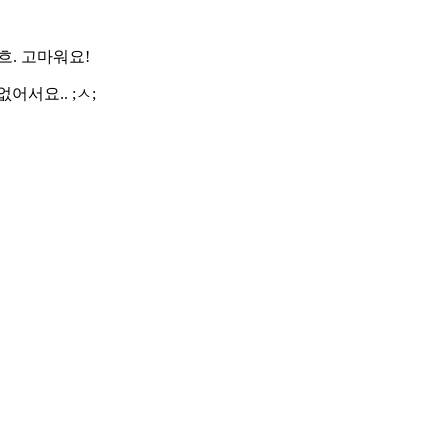
흐. 고마워요!
서요.. ;ㅅ;