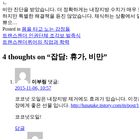
ㄴ
비만 진단을 받았습니다. 더 정확하게는 내장지방 수치가 매우 
하지만 특별한 해결책을 듣진 않았습니다. 채식하는 상황에서 달
쀼으…
Posted in
몸을 타고 노는 감정들
트랜스젠더 인권단체 조각보 발족식
글
트랜스젠더퀴어의 직업과 학력
탐
4 thoughts on “
잡담: 휴가, 비만
”
색
이부링
댓글:
2015-11-06, 10:57
코코넛 오일은 내장지방 제거에도 효과가 있습니다. 이것
장에게 좋은 선물 입니다.
http://lunatake.tistory.com/m/post/
코코넛오일!
답글