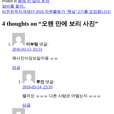
Posted in
몸에 핀 달의 흔적
알바를 할까..
글
비온뒤무지개재단 2016 자원활동가 ‘햇살’ 2기를 모집합니다!
탐
4 thoughts on “
오랜 만에 보리 사진
”
색
이부링
댓글:
2016-03-13, 01:51
왜사진이앙보일까용 ㅠㅠ
답글
루인
댓글:
2016-03-14, 23:10
왤까요 ㅠㅠㅠ 다른 사람은 어떨는지 ㅠㅠㅠ
답글