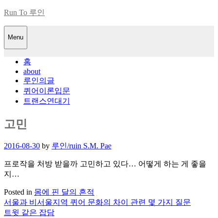
Skip
Run To 루인
to
content
Menu
홈
about
루인의글
퀴어이론입문
트랜스연대기
고민
Posted
2016-08-30
by
루인/ruin S.M. Pae
on
프로작을 처방 받을까 고민하고 있다… 어떻게 하는 게 좋을
지…
Posted in
몸에 핀 달의 흔적
서울과 비서울지역 퀴어 문화의 차이 관련 몇 가지 질문
글
트윗 같은 잡담