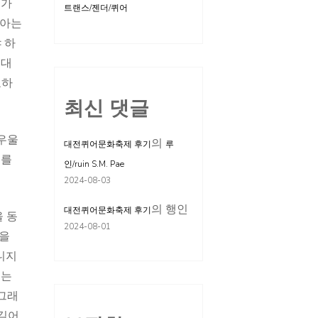
 가
트랜스/젠더/퀴어
 아는
 하
 대
묘하
최신 댓글
 우울
의
대전퀴어문화축제 후기
루
이를
인/ruin S.M. Pae
2024-08-03
의
행인
대전퀴어문화축제 후기
을 동
2024-08-01
말을
니지
구는
 그래
 길어