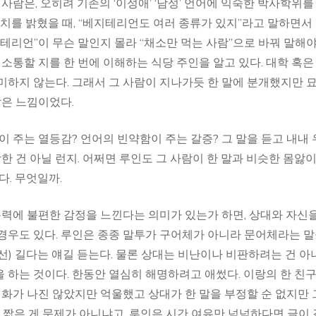
사람은, 오히려 기존의 ‘이성애’ ‘남성’ 언어에 익숙한 박사학위를
위치를 밝혔을 때, “베지테리언도 여러 종류가 있지”라고 말하면서
테리언”이 무슨 말인지 몰라 “채소만 먹는 사람”으로 바꿔 말해야
 소통할 지를 한 번에 이해하는 식당 주인을 알고 있다. 대학 혹은
의미하지 않는다. 그래서 그 사람이 지나가듯 한 말에 분개했지만 
같은 느낌이었다.
 주는 열등감? 언어의 빈약함이 주는 갈증? 그 말을 듣고 내내
상한 건 아닐 런지. 어쩌면 루인도 그 사람이 한 말과 비슷한 몸앓
다. 무엇일까.
폭력에 불편한 감정을 느낀다는 의미가 있는가 하면, 상대와 자신
경우도 있다. 루인은 종종 말투가 구어체가 아니라 문어체라는 
선) 길다는 얘길 듣는다. 물론 상대는 비난이나 비판하려는 건 아
을 하는 것이다. 한동안 열심히 해명하려고 애썼다. 이랑의 한 친
 화가 나진 않았지만 억울했고 상대가 한 말을 부정할 순 없지만
이 짧은 게 문제가 아니냐고. 루인은 시간 여유만 넉넉하다면 글이