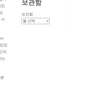
보관함
이든
무도
보관함
 사
 비
 있었
루인의
나는
다른