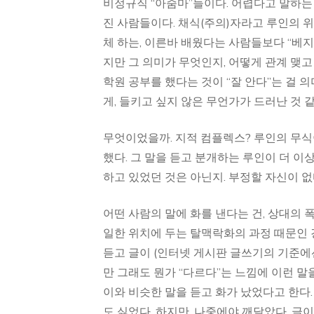
비정규직 “아줌마”들이다. 어렵다고 말하는 
진 사람들이다. 채식(주의)자라고 루인의 
체 하는, 이른바 배웠다는 사람들보다 “베지
지만 그 의미가 무엇인지, 어떻게 관계 맺고
학원 공부를 했다는 것이 “잘 안다”는 걸 
게, 들키고 싶지 않은 무언가가 드러난 것 
무엇이었을까. 지적 컴플렉스? 루인의 무식이
했다. 그 말을 듣고 분개하는 루인이 더 이
하고 있었던 것은 아닌지. 부정할 자신이 없
어떤 사람의 말에 화를 낸다는 건, 상대의 
일한 위치에 두는 탈맥락화의 과정 때문인 
듣고 글이 (인터넷 게시판 글쓰기의 기준에
만 그래도 뭔가 “다르다”는 느낌에 이런 말
이와 비슷한 말을 듣고 화가 났었다고 한다.
도 싫었다. 하지만, 나중에야 깨달았다. 글