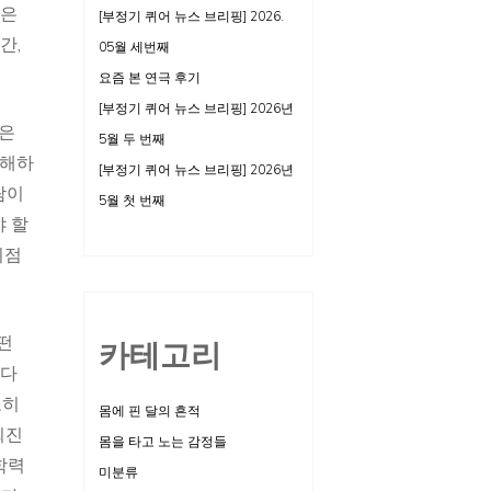
람은
[부정기 퀴어 뉴스 브리핑] 2026.
간,
05월 세번째
요즘 본 연극 후기
[부정기 퀴어 뉴스 브리핑] 2026년
같은
5월 두 번째
이해하
[부정기 퀴어 뉴스 브리핑] 2026년
람이
5월 첫 번째
야 할
지점
떤
카테고리
 다
오히
몸에 핀 달의 흔적
희진
몸을 타고 노는 감정들
학력
미분류