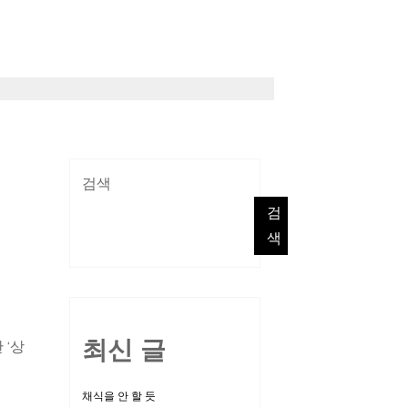
검색
검
색
최신 글
 ‘상
채식을 안 할 듯