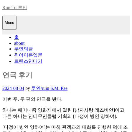
Skip
Run To 루인
to
content
Menu
홈
about
루인의글
퀴어이론입문
트랜스연대기
연극 후기
Posted
2024-08-04
by
루인/ruin S.M. Pae
on
이번 주, 두 편의 연극을 봤다.
하나는 페미니즘 영화제에서 열린 [남자사랑 레즈비언]이고
다른 하나는 안티무민클럽 기획의 [다정이 병인 양하여].
[다정이 병인 양하여]는 마침 관객과의 대화를 진행한 덕에 조