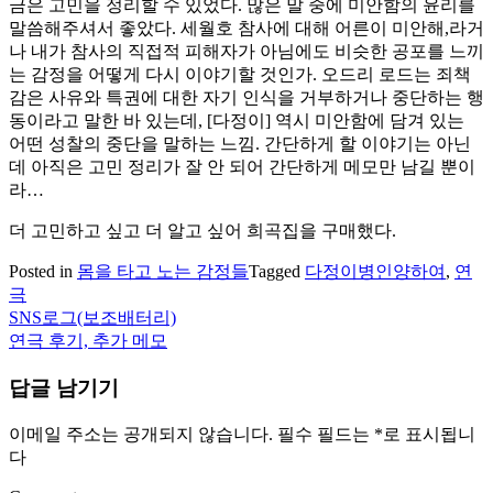
금은 고민을 정리할 수 있었다. 많은 말 중에 미안함의 윤리를
말씀해주셔서 좋았다. 세월호 참사에 대해 어른이 미안해,라거
나 내가 참사의 직접적 피해자가 아님에도 비슷한 공포를 느끼
는 감정을 어떻게 다시 이야기할 것인가. 오드리 로드는 죄책
감은 사유와 특권에 대한 자기 인식을 거부하거나 중단하는 행
동이라고 말한 바 있는데, [다정이] 역시 미안함에 담겨 있는
어떤 성찰의 중단을 말하는 느낌. 간단하게 할 이야기는 아닌
데 아직은 고민 정리가 잘 안 되어 간단하게 메모만 남길 뿐이
라…
더 고민하고 싶고 더 알고 싶어 희곡집을 구매했다.
Posted in
몸을 타고 노는 감정들
Tagged
다정이병인양하여
,
연
극
SNS로그(보조배터리)
글
연극 후기, 추가 메모
탐
답글 남기기
색
이메일 주소는 공개되지 않습니다.
필수 필드는
*
로 표시됩니
다