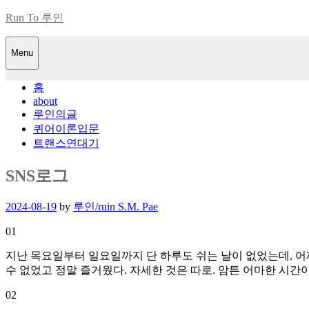
Skip
Run To 루인
to
content
Menu
홈
about
루인의글
퀴어이론입문
트랜스연대기
SNS로그
Posted
2024-08-19
by
루인/ruin S.M. Pae
on
01
지난 목요일부터 일요일까지 단 하루도 쉬는 날이 없었는데, 어제는
수 없었고 정말 즐거웠다. 자세한 것은 따로. 암튼 어마한 시
02