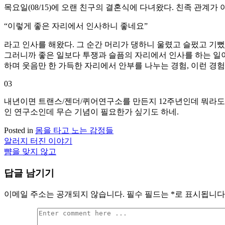
목요일(08/15)에 오랜 친구의 결혼식에 다녀왔다. 친족 관계가
“이렇게 좋은 자리에서 인사하니 좋네요”
라고 인사를 해왔다. 그 순간 머리가 댕하니 울렸고 슬펐고 기뻤
그러니까 좋은 일보다 투쟁과 슬픔의 자리에서 인사를 하는 일이
하며 웃음만 한 가득한 자리에서 안부를 나누는 경험, 이런 경
03
내년이면 트랜스/젠더/퀴어연구소를 만든지 12주년인데 뭐라도 해
인 연구소인데 무슨 기념이 필요한가 싶기도 하네.
Posted in
몸을 타고 노는 감정들
알러지 터진 이야기
글
뺨을 맞지 않고
탐
답글 남기기
색
이메일 주소는 공개되지 않습니다.
필수 필드는
*
로 표시됩니다