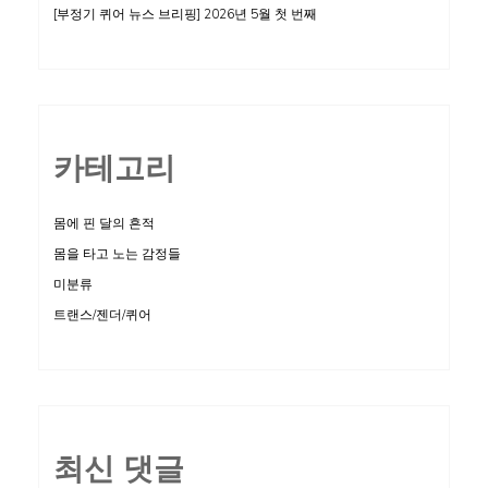
[부정기 퀴어 뉴스 브리핑] 2026년 5월 첫 번째
카테고리
몸에 핀 달의 흔적
몸을 타고 노는 감정들
미분류
트랜스/젠더/퀴어
최신 댓글