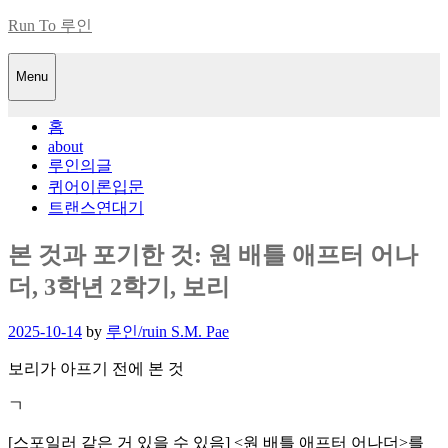
Skip
Run To 루인
to
content
Menu
홈
about
루인의글
퀴어이론입문
트랜스연대기
본 것과 포기한 것: 원 배틀 애프터 어나
더, 3학년 2학기, 보리
Posted
2025-10-14
by
루인/ruin S.M. Pae
on
보리가 아프기 전에 본 것
ㄱ
[스포일러 같은 거 있을 수 있음] <원 배틀 애프터 어나더>를