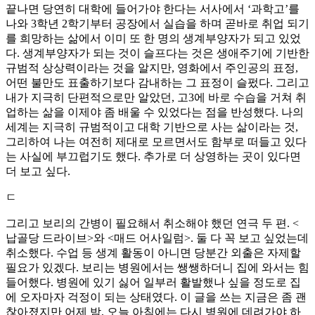
끝나면 당연히 대학에 들어가야 한다는 서사에서 ‘과학고’를
나와 3학년 2학기부터 공장에서 실습을 하며 곧바로 취업 되기
를 희망하는 삶에서 이미 또 한 명의 생계부양자가 되고 있었
다. 생계부양자가 되는 것이 슬프다는 것은 생애주기에 기반한
규범적 상상력이라는 것을 알지만, 영화에서 주인공의 표정,
어떤 불만도 표출하기보다 감내하는 그 표정이 슬펐다. 그리고
내가 지극히 단편적으로만 알았던, 고3에 바로 수습을 거쳐 취
업하는 삶을 이제야 좀 배울 수 있었다는 점을 반성했다. 나의
세계는 지극히 규범적이고 대학 기반으로 사는 삶이라는 것,
그리하여 나는 여전히 제대로 모르면서도 함부로 떠들고 있다
는 사실에 부끄럽기도 했다. 추가로 더 상영하는 곳이 있다면
더 보고 싶다.
ㄷ
그리고 보리의 간병이 필요해서 취소해야 했던 연극 두 편. <
납골당 드라이브>와 <매드 어사일럼>. 둘 다 꼭 보고 싶었는데
취소했다. 수업 등 생계 활동이 아니면 당분간 외출은 자제할
필요가 있겠다. 보리는 병원에서는 쌩쌩하더니 집에 와서는 힘
들어했다. 병원에 있기 싫어 일부러 활발했나 싶을 정도로 집
에 오자마자 걱정이 되는 상태였다. 이 글을 쓰는 지금은 좀 괜
찮아졌지만 어제 밤, 오늘 아침에는 다시 병원에 데려가야 하