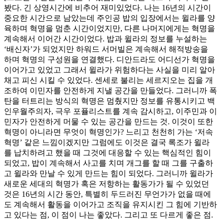
봤다. 긴 상영시간에 비추어 재미있었다. 나는 16년의 시간이
중요한 시간으로 남았는데 주인공 밥의 입장에서는 윌라를 양
육하며 혁명을 멈춘 시간이었지만, 다른 나머지에게는 혁명을
계속해서 이어간 시간이었다. 밥과 윌라의 정보를 누설하는
‘배신자’가 되었지만 하워드 서머빌은 계속해서 해적방송을
하며 혁명의 구성원을 연결했다. 디안드라도 어디선가 혁명을
이어가고 있었고 그래서 윌라가 위험하다는 사실을 미리 알아
채고 피신 시킬 수 있었다. 센세로 불리는 세르지오는 집을 개
조하여 이민자를 안전하게 지낼 공간을 만들었다. 그러니까 폭
탄을 터트리는 방식의 혁명은 멈췄지만 정보를 유통시키고 백
인우월주의자, 극우 포퓰리스트를 계속 감시하고, 이주민과 이
민자가 안전하게 머물 수 있는 공간을 만드는 것. 이것이 또한
혁명이 아니라면 무엇이 혁명인가? 느리고 천천히 가는 ‘저속
혁명’ 같은 느낌이겠지만 그럼에도 이것은 결국 록조가 윌라
를 납치하려고 했을 때 그것에 대응할 수 있는 핵심적인 힘이
되었고, 밥이 계속해서 사고를 치며 개그를 할 때 그를 구출하
고 윌라와 만날 수 있게 만드는 힘이 되었다. 그러니까 윌라가
새로운 세대의 혁명가 혹은 저항하는 활동가가 될 수 있었던
것은 16년의 시간 동안, 특별히 두드러진 무언가가 없을 때에
도 계속해서 활동을 이어가고 조직을 유지시킨 그 힘에 기반하
고 있다는 점, 이 점이 나는 좋았다. 그리고 또 다르게 좋은 점.