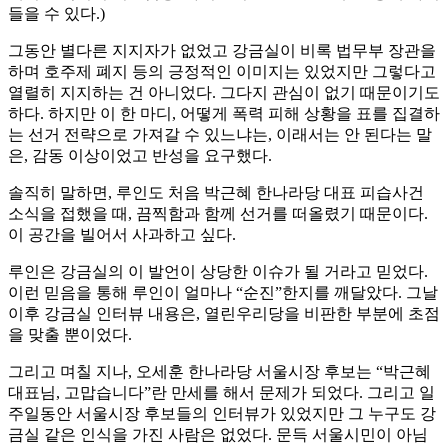
들을 수 있다.)
그동안 별다른 지지자가 없었고 강금실이 비록 법무부 장관을
하며 호주제 폐지 등의 긍정적인 이미지는 있었지만 그렇다고
열렬히 지지하는 건 아니었다. 그다지 관심이 없기 때문이기도
하다. 하지만 이 한 마디, 어떻게 폭력 피해 상황을 표를 집결하
는 선거 전략으로 가져갈 수 있느냐는, 이래서는 안 된다는 말
은, 감동 이상이었고 반성을 요구했다.
솔직히 말하면, 루인도 처음 박근혜 한나라당 대표 피습사건
소식을 접했을 때, 끔찍함과 함께 선거를 떠올렸기 때문이다.
이 공간을 빌어서 사과하고 싶다.
루인은 강금실의 이 발언이 상당한 이슈가 될 거라고 믿었다.
이런 믿음을 통해 루인이 얼마나 “순진”한지를 깨달았다. 그날
이후 강금실 인터뷰 내용은, 열린우리당을 비판한 부분에 초점
을 맞출 뿐이었다.
그리고 며칠 지나, 오세훈 한나라당 서울시장 후보는 “박근혜
대표님, 고맙습니다”란 만세를 해서 문제가 되었다. 그리고 일
주일동안 서울시장 후보들의 인터뷰가 있었지만 그 누구도 강
금실 같은 인식을 가진 사람은 없었다. 문득 서울시민이 아님