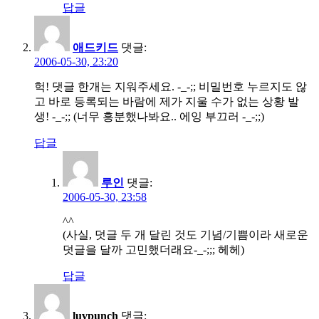
답글
애드키드
댓글:
2006-05-30, 23:20
헉! 댓글 한개는 지워주세요. -_-;; 비밀번호 누르지도 않
고 바로 등록되는 바람에 제가 지울 수가 없는 상황 발
생! -_-;; (너무 흥분했나봐요.. 에잉 부끄러 -_-;;)
답글
루인
댓글:
2006-05-30, 23:58
^^
(사실, 덧글 두 개 달린 것도 기념/기쁨이라 새로운
덧글을 달까 고민했더래요-_-;;; 헤헤)
답글
luvpunch
댓글: