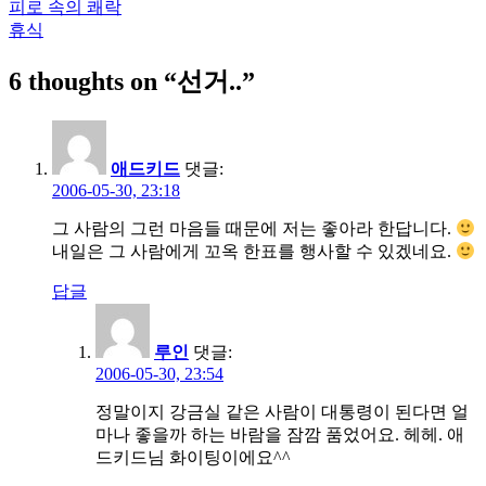
피로 속의 쾌락
글
휴식
탐
6 thoughts on “
선거..
”
색
애드키드
댓글:
2006-05-30, 23:18
그 사람의 그런 마음들 때문에 저는 좋아라 한답니다.
내일은 그 사람에게 꼬옥 한표를 행사할 수 있겠네요.
답글
루인
댓글:
2006-05-30, 23:54
정말이지 강금실 같은 사람이 대통령이 된다면 얼
마나 좋을까 하는 바람을 잠깜 품었어요. 헤헤. 애
드키드님 화이팅이에요^^