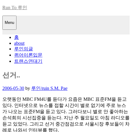
Skip
Run To 루인
to
content
Menu
홈
about
루인의글
퀴어이론입문
트랜스연대기
선거..
Posted
2006-05-30
by
루인/ruin S.M. Pae
on
오랫동안 MBC FM4U를 듣다가 요즘은 MBC 표준FM을 듣고
있다. 인터넷으로 뉴스를 접할 시간이 별로 없기에 주로 뉴스
가 나오는 표준FM을 듣고 있다. 그러다보니 별로 안 좋아하는
손석희의 시선집중을 듣는다. 지난 주 월요일도 아침 라디오를
듣고 있었다. 그리고 선거 중간점검으로 서울시장 후보들이 차
례로 나와서 인터뷰를 했다.