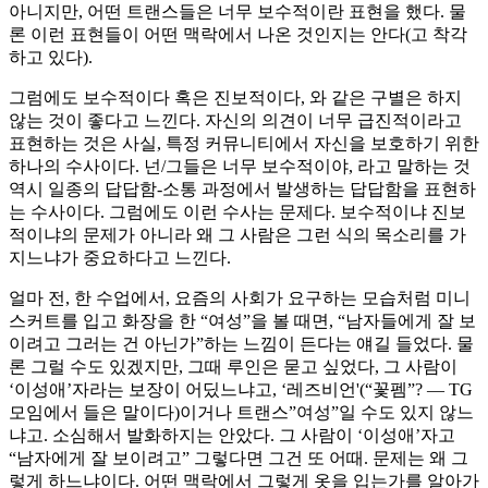
아니지만, 어떤 트랜스들은 너무 보수적이란 표현을 했다. 물
론 이런 표현들이 어떤 맥락에서 나온 것인지는 안다(고 착각
하고 있다).
그럼에도 보수적이다 혹은 진보적이다, 와 같은 구별은 하지
않는 것이 좋다고 느낀다. 자신의 의견이 너무 급진적이라고
표현하는 것은 사실, 특정 커뮤니티에서 자신을 보호하기 위한
하나의 수사이다. 넌/그들은 너무 보수적이야, 라고 말하는 것
역시 일종의 답답함-소통 과정에서 발생하는 답답함을 표현하
는 수사이다. 그럼에도 이런 수사는 문제다. 보수적이냐 진보
적이냐의 문제가 아니라 왜 그 사람은 그런 식의 목소리를 가
지느냐가 중요하다고 느낀다.
얼마 전, 한 수업에서, 요즘의 사회가 요구하는 모습처럼 미니
스커트를 입고 화장을 한 “여성”을 볼 때면, “남자들에게 잘 보
이려고 그러는 건 아닌가”하는 느낌이 든다는 얘길 들었다. 물
론 그럴 수도 있겠지만, 그때 루인은 묻고 싶었다, 그 사람이
‘이성애’자라는 보장이 어딨느냐고, ‘레즈비언'(“꽃펨”? ― TG
모임에서 들은 말이다)이거나 트랜스”여성”일 수도 있지 않느
냐고. 소심해서 발화하지는 안았다. 그 사람이 ‘이성애’자고
“남자에게 잘 보이려고” 그렇다면 그건 또 어때. 문제는 왜 그
렇게 하느냐이다. 어떤 맥락에서 그렇게 옷을 입는가를 알아가