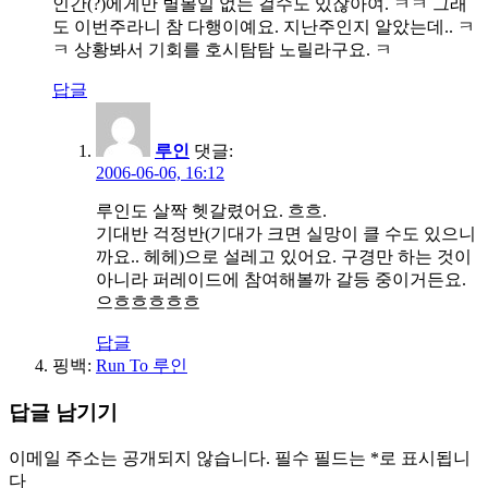
인간(?)에게만 별볼일 없는 걸수도 있잖아여. ㅋㅋ 그래
도 이번주라니 참 다행이예요. 지난주인지 알았는데.. ㅋ
ㅋ 상황봐서 기회를 호시탐탐 노릴라구요. ㅋ
답글
루인
댓글:
2006-06-06, 16:12
루인도 살짝 헷갈렸어요. 흐흐.
기대반 걱정반(기대가 크면 실망이 클 수도 있으니
까요.. 헤헤)으로 설레고 있어요. 구경만 하는 것이
아니라 퍼레이드에 참여해볼까 갈등 중이거든요.
으흐흐흐흐흐
답글
핑백:
Run To 루인
답글 남기기
이메일 주소는 공개되지 않습니다.
필수 필드는
*
로 표시됩니
다