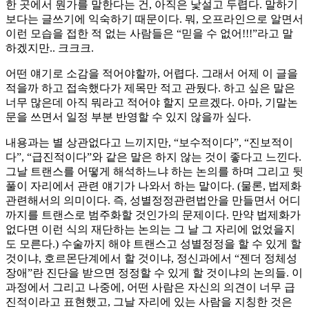
한 곳에서 뭔가를 말한다는 건, 아직은 낯설고 두렵다. 말하기
보다는 글쓰기에 익숙하기 때문이다. 뭐, 오프라인으로 알면서
이런 모습을 접한 적 없는 사람들은 “믿을 수 없어!!!”라고 말
하겠지만.. 크크크.
어떤 얘기로 소감을 적어야할까, 어렵다. 그래서 어제 이 글을
적을까 하고 접속했다가 제목만 적고 관뒀다. 하고 싶은 말은
너무 많은데 아직 뭐라고 적어야 할지 모르겠다. 아마, 기말논
문을 쓰면서 일정 부분 반영할 수 있지 않을까 싶다.
내용과는 별 상관없다고 느끼지만, “보수적이다”, “진보적이
다”, “급진적이다”와 같은 말은 하지 않는 것이 좋다고 느낀다.
그날 트랜스를 어떻게 해석하느냐 하는 논의를 하며 그리고 뒷
풀이 자리에서 관련 얘기가 나와서 하는 말이다. (물론, 법제화
관련해서의 의미이다. 즉, 성별정정관련법안을 만들면서 어디
까지를 트랜스로 범주화할 것인가의 문제이다. 만약 법제화가
없다면 이런 식의 재단하는 논의는 그 날 그 자리에 없었을지
도 모른다.) 수술까지 해야 트랜스고 성별정정을 할 수 있게 할
것이냐, 호르몬단계에서 할 것이냐, 정신과에서 “젠더 정체성
장애”란 진단을 받으면 정정할 수 있게 할 것이냐의 논의들. 이
과정에서 그리고 나중에, 어떤 사람은 자신의 의견이 너무 급
진적이라고 표현했고, 그날 자리에 있는 사람을 지칭한 것은