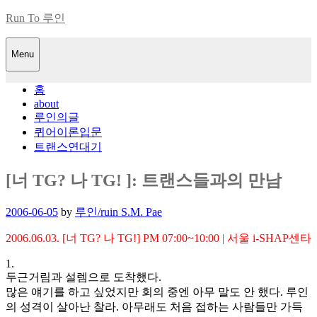
Skip
Run To 루인
to
content
Menu
홈
about
루인의글
퀴어이론입문
트랜스연대기
[너 TG? 나 TG! ]: 트랜스들과의 만남
Posted
2006-06-05
by
루인/ruin S.M. Pae
on
2006.06.03. [너 TG? 나 TG!] PM 07:00~10:00 | 서울 i-SHAP센타
1.
두근거림과 설렘으로 도착했다.
많은 얘기를 하고 싶었지만 회의 중엔 아무 말도 안 했다. 루인
의 성격이 살아난 찰라. 아무래도 처음 접하는 사람들만 가득