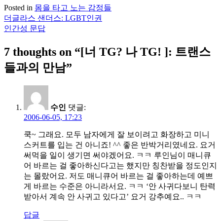
Posted in
몸을 타고 노는 감정들
더글라스 샌더스: LGBT인권
글
인간성 문답
탐
7 thoughts on “
[너 TG? 나 TG! ]: 트랜스
색
들과의 만남
”
수인
댓글:
2006-06-05, 17:23
쿡~ 그래요. 모두 남자에게 잘 보이려고 화장하고 미니
스커트를 입는 건 아니죠! ^^ 좋은 반박거리였네요. 요거
써먹을 일이 생기면 써야겠어요. ㅋㅋ 루인님이 매니큐
어 바르는 걸 좋아하신다고는 했지만 칭찬받을 정도인지
는 몰랐어요. 저도 매니큐어 바르는 걸 좋아하는데 예쁘
게 바르는 수준은 아니라서요. ㅋㅋ ‘안 사귀다보니 탄력
받아서 계속 안 사귀고 있다고’ 요거 강추예요.. ㅋㅋ
답글