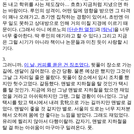
돈 내고 학위를 사는 제도잖아… 흐흐) 지금처럼 지냈으면 하
는 바람이다. 루인의 성격이, 어떤 일에 영향을 받으면 그 타격
이 꽤나 오래가고, 초기엔 집착하는 경향이 있어서, 초반엔 아
무 일도 못하고 상대방으로 인해 거의 미칠 지경에 이르기 때
문이다. (그래서 아니 에르노의
[단순한 열정]
과
[탐닉]
을 너무
너무 좋아한다. 딱 루인의 얘기라고 할 수 있다.) 그리고 지금
은 그럴 시기가 아니라 책이나 논문들과 미친 듯이 사랑할 시
기다.
3.
그러니까,
이 날, 커피를 쏟은 건 징조였다.
뒷풀이 장소로 가는
길에, 샌달이 끊어졌다. 순간 당황. 물론 예상은 했지만 그것이
그날 그 자리일 줄은 몰랐다. 뒷풀이 장소에서 임시 조치를 했
지만 헛수고였다. 갈등했다. 맨발로 지하철을 탈 것인가 택시
를 탈 것인가. 지금에 와선 그냥 맨발로 지하철을 탔으면 재밌
었을 거라고 아쉬워하지만 그땐, 그럴 경황이 아니었다. 그냥
택시를 탔고 택시에서 내려 玄牝으로 가는 길까지만 맨발로 걸
었다. 맨발이 좋을 것 같지만 별로. 서울의 도로는 너무 지저분
해서 오히려 몸에 안 좋다는 느낌을 받았다. 그래도 재밌었다.
유리에 찔리지 않아서 다행이랄까. 갑자기, 맨발로 지하철을
탈 걸 하는 아쉬움이 마구마구 밀려온다. 풋.