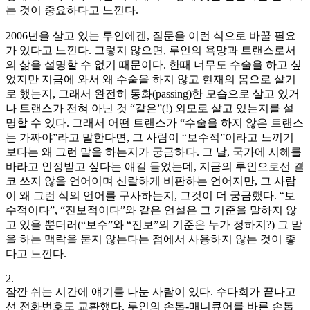
는 것이 중요하다고 느낀다.
2006년을 살고 있는 루인에겐, 질문을 이런 식으로 바꿀 필요
가 있다고 느낀다. 그렇지 않으면, 루인의 욕망과 트랜스로서
의 삶을 설명할 수 없기 때문이다. 한때 너무도 수술을 하고 싶
었지만 지금에 와서 왜 수술을 하지 않고 현재의 몸으로 살기
로 했는지, 그래서 완전히 동화(passing)한 모습으로 살고 있거
나 트랜스가 전혀 아닌 것 “같은”(!) 외모로 살고 있는지를 설
명할 수 있다. 그래서 어떤 트랜스가 “수술을 하지 않은 트랜스
는 가짜야”라고 말한다면, 그 사람이 “보수적”이라고 느끼기
보다는 왜 그런 말을 하는지가 궁금하다. 그 날, 국가에 시혜를
바라고 인정받고 싶다는 얘길 들었는데, 지금의 루인으로선 결
코 쓰지 않을 언어이며 신랄하게 비판하는 언어지만, 그 사람
이 왜 그런 식의 언어를 구사하는지, 그것이 더 궁금했다. “보
수적이다”, “진보적이다”와 같은 언설은 그 기준을 말하지 않
고 있을 뿐더러(“보수”와 “진보”의 기준은 누가 정하지?) 그 말
을 하는 맥락을 묻지 않는다는 점에서 사용하지 않는 것이 좋
다고 느낀다.
2.
잠깐 쉬는 시간에 얘기를 나눈 사람이 있다. 수다회가 끝나고
선 전화번호도 교환했다. 루인의 손톱-매니큐어를 바른 손톱