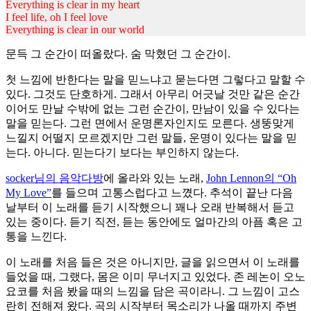
Everything is clear in my heart
I feel life, oh I feel love
Everything is clear in our world
문득 그 순간이 떠올랐다. 숨 막혔던 그 순간이.
첫 느낌에 반한다는 말을 믿느냐고 묻는다면 그렇다고 말할 수
있다. 그것도 단호하게. 그래서 아무리 어긋날 것만 같은 순간
이어도 만날 수밖에 없는 그런 순간이, 만남이 있을 수 있다는
말을 믿는다. 그런 면에서 운명론자인지도 모른다. 생뚱맞게
느낄지 어떨지 모르겠지만 그런 말들, 운명이 있다는 말을 믿
는다. 아니다. 믿는다기 보다는 부인하지 않는다.
socker님의 음악다방
에 올라와 있는 노래,
John Lennon의 “Oh
My Love”
를 들으며 고통스럽다고 느꼈다. 추석이 끝난 다음
날부터 이 노래를 듣기 시작했으니 꽤나 오래 반복해서 듣고
있는 중이다. 듣기 직전, 듣는 동안에도 얼마간의 아픔 혹은 고
통을 느낀다.
이 노래를 처음 들은 것은 아니지만, 글을 읽으면서 이 노래를
들었을 때, 그랬다, 몸은 이미 무너지고 있었다. 존 레논이 오노
요코를 처음 봤을 때의 느낌을 담은 곡이라니. 그 느낌이 고스
란히 전해져 왔다. 곡의 시작부터 목소리가 나올 때까지 주변