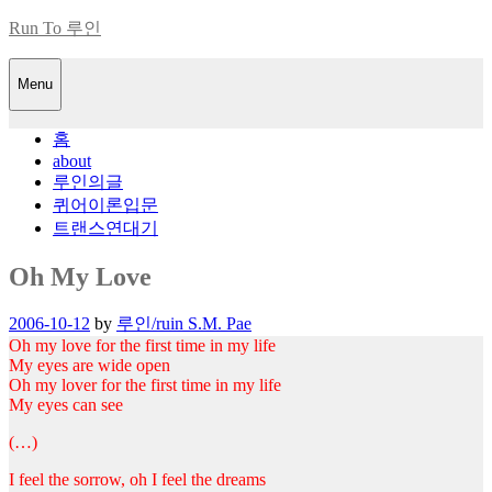
Skip
Run To 루인
to
content
Menu
홈
about
루인의글
퀴어이론입문
트랜스연대기
Oh My Love
Posted
2006-10-12
by
루인/ruin S.M. Pae
on
Oh my love for the first time in my life
My eyes are wide open
Oh my lover for the first time in my life
My eyes can see
(…)
I feel the sorrow, oh I feel the dreams