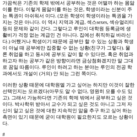
가끔씩은 기존의 학제 밖에서 공부하는 것은 어떨까 하는 몸앓
이를 한다. 이렇게 몸앓이를 하는 것은, 학생이라는 신분이 주
는 특권이 아쉬워서 이다. (모든 학생이 학생이라는 특권을 가
지는 것은 아니다. 이 역시 지역과 계급, 섹스sexes, 섹슈얼리티
등의 문제와 같이 간다. 그렇다고 루인이 대학원 등록금에 생
활비가 걱정 없는 계급인 건 아니다. 집에선 취직하길 바라신
다.) 어쨌거나 학생이기 때문에 공부만 할 수 있는 상황과 학생
이 아닐 때 공부에만 집중할 수 없는 상황(친구가 그렇다). 물
론 취업을 하고 동시에 공부도 같이 할 수 있다면, 혹은 취업과
하고자 하는 공부가 같은 방향이라면 금상첨화겠지만 말 그대
로 꿈일 따름이다. 루인이 하려고 하는 분야는 루인의 전공 학
과에서도 개설이 (거의) 안 되는 그런 쪽이다.
이러한 상황 때문에 대학원엘 가고 싶어는 하지만 이것이 잘한
선택인지는 모르겠다(아무도 알 수 없다, 영원히 모를 수도 있
고). 그래서 가능하다면 기존의 학제 밖에서 공부하고 싶은 것
이다. 박사학위 받아서 교수가 되고 싶은 것도 아니고 그저 자
신이 알고 싶은 것에 대한 지속적인 앎을 추구 하고 싶어 하는
측면이 있기 때문에 굳이 대학원이 필요한지도 모르는 상황이
다.
#