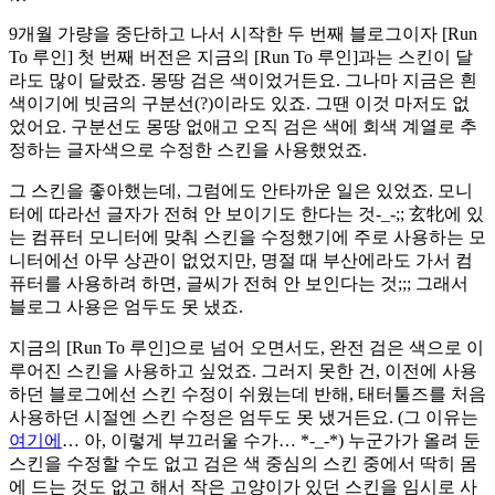
9개월 가량을 중단하고 나서 시작한 두 번째 블로그이자 [Run
To 루인] 첫 번째 버전은 지금의 [Run To 루인]과는 스킨이 달
라도 많이 달랐죠. 몽땅 검은 색이었거든요. 그나마 지금은 흰
색이기에 빗금의 구분선(?)이라도 있죠. 그땐 이것 마저도 없
었어요. 구분선도 몽땅 없애고 오직 검은 색에 회색 계열로 추
정하는 글자색으로 수정한 스킨을 사용했었죠.
그 스킨을 좋아했는데, 그럼에도 안타까운 일은 있었죠. 모니
터에 따라선 글자가 전혀 안 보이기도 한다는 것-_-;; 玄牝에 있
는 컴퓨터 모니터에 맞춰 스킨을 수정했기에 주로 사용하는 모
니터에선 아무 상관이 없었지만, 명절 때 부산에라도 가서 컴
퓨터를 사용하려 하면, 글씨가 전혀 안 보인다는 것;;; 그래서
블로그 사용은 엄두도 못 냈죠.
지금의 [Run To 루인]으로 넘어 오면서도, 완전 검은 색으로 이
루어진 스킨을 사용하고 싶었죠. 그러지 못한 건, 이전에 사용
하던 블로그에선 스킨 수정이 쉬웠는데 반해, 태터툴즈를 처음
사용하던 시절엔 스킨 수정은 엄두도 못 냈거든요. (그 이유는
여기에
… 아, 이렇게 부끄러울 수가… *-_-*) 누군가가 올려 둔
스킨을 수정할 수도 없고 검은 색 중심의 스킨 중에서 딱히 몸
에 드는 것도 없고 해서 작은 고양이가 있던 스킨을 임시로 사