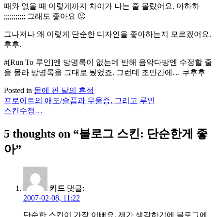
때와 없을 때 이렇게까지 차이가 나는 줄 몰랐어요. 아하하
;;;;;;;;;;; 그래도 좋아요 🙂
그나저나 왜 이렇게 단순한 디자인을 좋아하는지 모르겠어요.
후후.
#[Run To 루인]엔 방명록이 없는데 반해 음악다방엔 수정할 줄
을 몰라 방명록을 그대로 뒀었죠. 그런데 조만간에… 쿠후후
Posted in
몸에 핀 달의 흔적
프로이트의 애도/슬픔과 우울증, 그리고 루인
글
스킨수정…
탐
5 thoughts on “
블로그 스킨: 단순한게 좋
색
아
”
키드
댓글:
2007-02-08, 11:22
단순한 스킨이 가장 이뻐요. 제가 생각하기에 블로그에