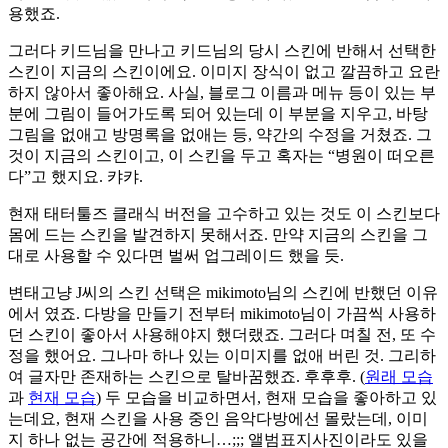
용했죠.
그러다 키드님을 만나고 키드님의 당시 스킨에 반해서 선택한
스킨이 지금의 스킨이에요. 이미지 장식이 없고 깔끔하고 요란
하지 않아서 좋아해요. 사실, 블로그 이름과 메뉴 등이 있는 부
분에 그림이 들어가도록 되어 있는데 이 부분을 지우고, 바탕
그림을 없애고 방명록을 없애는 등, 약간의 수정을 거쳤죠. 그
것이 지금의 스킨이고, 이 스킨을 두고 혹자는 “병원이 떠오른
다”고 했지요. 캬캬.
현재 태터툴즈 클래식 버전을 고수하고 있는 것도 이 스킨보다
몸에 드는 스킨을 발견하지 못해서죠. 만약 지금의 스킨을 그
대로 사용할 수 있다면 벌써 업그레이드 했을 듯.
변태고냥 J씨의 스킨 선택은 mikimoto님의 스킨에 반했던 이유
에서 였죠. 다방을 만들기 전부터 mikimoto님이 가끔씩 사용하
던 스킨이 좋아서 사용해야지 했더랬죠. 그러다 며칠 전, 또 수
정을 했어요. 그나마 하나 있는 이미지를 없애 버린 것. 그리하
여 글자만 존재하는 스킨으로 탈바꿈했죠. 후후후. (
원래 모습
과
현재 모습
) 두 모습을 비교하면서, 현재 모습을 좋아하고 있
는데요, 현재 스킨을 사용 중인 음악다방에선 몰랐는데, 이미
지 하나 없는 공간에 적용하니…;;; 앨범표지사진이라도 있을