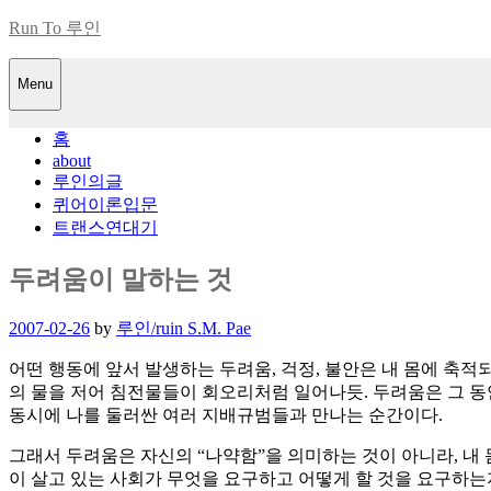
Skip
Run To 루인
to
content
Menu
홈
about
루인의글
퀴어이론입문
트랜스연대기
두려움이 말하는 것
Posted
2007-02-26
by
루인/ruin S.M. Pae
on
어떤 행동에 앞서 발생하는 두려움, 걱정, 불안은 내 몸에 축적
의 물을 저어 침전물들이 회오리처럼 일어나듯. 두려움은 그 동
동시에 나를 둘러싼 여러 지배규범들과 만나는 순간이다.
그래서 두려움은 자신의 “나약함”을 의미하는 것이 아니라, 내 
이 살고 있는 사회가 무엇을 요구하고 어떻게 할 것을 요구하