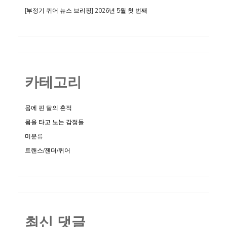
[부정기 퀴어 뉴스 브리핑] 2026년 5월 첫 번째
카테고리
몸에 핀 달의 흔적
몸을 타고 노는 감정들
미분류
트랜스/젠더/퀴어
최신 댓글