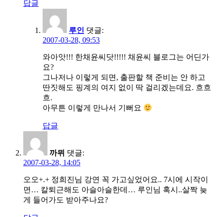
답글
루인
댓글:
2007-03-28, 09:53
와아앗!!! 한채윤씨닷!!!!! 채윤씨 블로그는 어딘가
요?
그나저나 이렇게 되면, 출판할 책 준비는 안 하고
딴짓해도 핑계의 여지 없이 딱 걸리겠는데요. 흐흐
흐.
아무튼 이렇게 만나서 기뻐요
답글
까뮈
댓글:
2007-03-28, 14:05
오오+.+ 정희진님 강연 꼭 가고싶었어요.. 7시에 시작이
면… 칼퇴근해도 아슬아슬한데… 루인님 혹시..살짝 늦
게 들어가도 받아주나요?