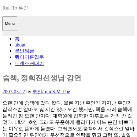
Skip
Run To 루인
to
content
Menu
홈
about
루인의글
퀴어이론입문
트랜스연대기
숨책, 정희진선생님 강연
Posted
2007-03-27
by
루인/ruin S.M. Pae
on
오랜 만에 숨책에 갔다 왔다. 물론 지난 주인가 지지난 주인가
갑작스런 알바로 몇 시간 있다 오긴 했지만, 책을 사러 숨책에
들리긴 참 오랜 만이다. 대학원에 입학한 이후로는 거의 안 갔
었다. 1학기 초엔 그래도 꾸준하게 들리다가 어느 순간 바쁘다
는 이유로 뜸하게 들렸다. 그러면서도 숨책에서 갑작스런 알바
가 필요하면 루인에게 우선적으로 연락을 줬고 그럼 또, 별일