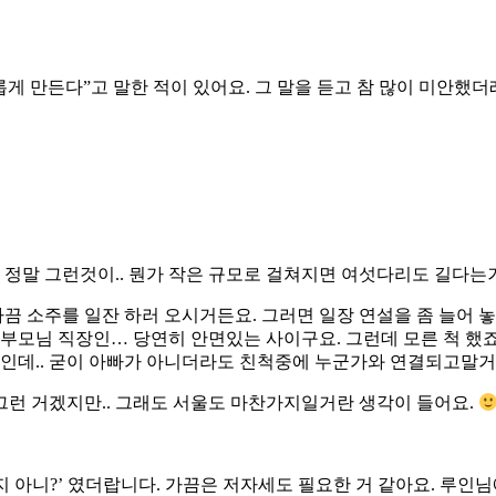
롭게 만든다”고 말한 적이 있어요. 그 말을 듣고 참 많이 미안했더
 정말 그런것이.. 뭔가 작은 규모로 걸쳐지면 여섯다리도 길다는거
끔 소주를 일잔 하러 오시거든요. 그러면 일장 연설을 좀 늘어 놓
 부모님 직장인… 당연히 안면있는 사이구요. 그런데 모른 척 했죠
은 박씨인데.. 굳이 아빠가 아니더라도 친척중에 누군가와 연결되고말
 그런 거겠지만.. 그래도 서울도 마찬가지일거란 생각이 들어요.
지 아니?’ 였더랍니다. 가끔은 저자세도 필요한 거 같아요. 루