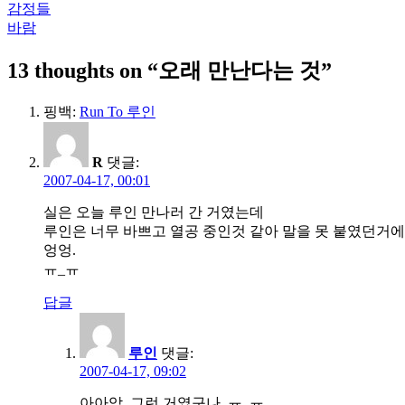
감정들
글
바람
탐
13 thoughts on “
오래 만난다는 것
”
색
핑백:
Run To 루인
R
댓글:
2007-04-17, 00:01
실은 오늘 루인 만나러 간 거였는데
루인은 너무 바쁘고 열공 중인것 같아 말을 못 붙였던거
엉엉.
ㅠ_ㅠ
답글
루인
댓글:
2007-04-17, 09:02
아아악. 그런 거였구나..ㅠ_ㅠ