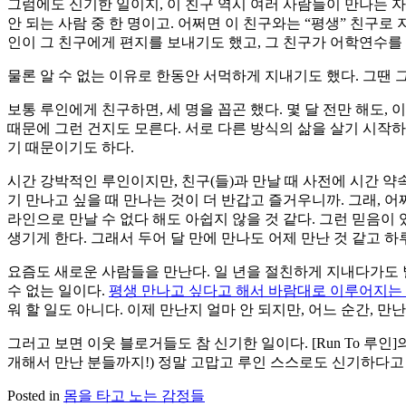
그럼에도 신기한 일이지, 이 친구 역시 여러 사람들이 만나는 자
안 되는 사람 중 한 명이고. 어쩌면 이 친구와는 “평생” 친구
인이 그 친구에게 편지를 보내기도 했고, 그 친구가 어학연수를 
물론 알 수 없는 이유로 한동안 서먹하게 지내기도 했다. 그땐 
보통 루인에게 친구하면, 세 명을 꼽곤 했다. 몇 달 전만 해도,
때문에 그런 건지도 모른다. 서로 다른 방식의 삶을 살기 시작
기 때문이기도 하다.
시간 강박적인 루인이지만, 친구(들)과 만날 때 사전에 시간 약
기 만나고 싶을 때 만나는 것이 더 반갑고 즐거우니까. 그래, 어
라인으로 만날 수 없다 해도 아쉽지 않을 것 같다. 그런 믿음이
생기게 한다. 그래서 두어 달 만에 만나도 어제 만난 것 같고 하
요즘도 새로운 사람들을 만난다. 일 년을 절친하게 지내다가도 별
수 없는 일이다.
평생 만나고 싶다고 해서 바람대로 이루어지는
워 할 일도 아니다. 이제 만난지 얼마 안 되지만, 어느 순간, 만난
그러고 보면 이웃 블로거들도 참 신기한 일이다. [Run To 
개해서 만난 분들까지!) 정말 고맙고 루인 스스로도 신기하다고 
Posted in
몸을 타고 노는 감정들