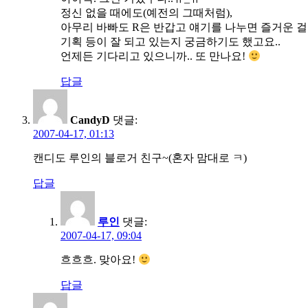
정신 없을 때에도(예전의 그때처럼),
아무리 바빠도 R은 반갑고 얘기를 나누면 즐거운 걸
기획 등이 잘 되고 있는지 궁금하기도 했고요..
언제든 기다리고 있으니까.. 또 만나요!
답글
CandyD
댓글:
2007-04-17, 01:13
캔디도 루인의 블로거 친구~(혼자 맘대로 ㅋ)
답글
루인
댓글:
2007-04-17, 09:04
흐흐흐. 맞아요!
답글