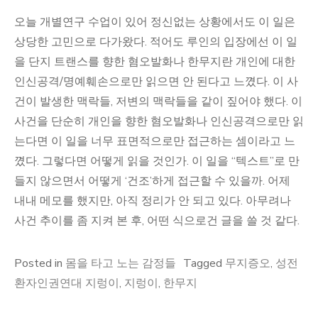
오늘 개별연구 수업이 있어 정신없는 상황에서도 이 일은
상당한 고민으로 다가왔다. 적어도 루인의 입장에선 이 일
을 단지 트랜스를 향한 혐오발화나 한무지란 개인에 대한
인신공격/명예훼손으로만 읽으면 안 된다고 느꼈다. 이 사
건이 발생한 맥락들, 저변의 맥락들을 같이 짚어야 했다. 이
사건을 단순히 개인을 향한 혐오발화나 인신공격으로만 읽
는다면 이 일을 너무 표면적으로만 접근하는 셈이라고 느
꼈다. 그렇다면 어떻게 읽을 것인가. 이 일을 “텍스트”로 만
들지 않으면서 어떻게 ‘건조’하게 접근할 수 있을까. 어제
내내 메모를 했지만, 아직 정리가 안 되고 있다. 아무려나
사건 추이를 좀 지켜 본 후, 어떤 식으로건 글을 쓸 것 같다.
Posted in
몸을 타고 노는 감정들
Tagged
무지증오
,
성전
환자인권연대 지렁이
,
지렁이
,
한무지