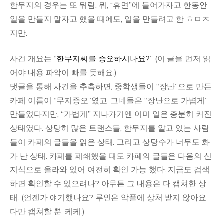
한무지의 경우는 또 뭐람. 뭐, “휴면”에 들어가자고 한동안
일을 만들지 말자고 했을 때에도, 일을 만들려고 한 ㅎㅁㅈ
지만.
사건 개요는 “
한무지씨를 증오하시나요?
” (이 글을 먼저 읽
어야 내용 파악이 빠를 듯해요.)
댓글을 통해 사건을 추측하면, 중학생들이 “장난”으로 만든
카페 이름이 “무지증오”였고, 그네들은 “장난으로 가볍게”
만들었다지만, “가볍게” 지나가기엔 이미 일은 충분히 커진
상태였다. 상당히 많은 트랜스들, 한무지를 알고 있는 사람
들이 카페의 글들을 읽은 상태. 그리고 상당수가 너무도 화
가 난 상태. 카페를 폐쇄했을 때도 카페의 글들은 다음의 신
지식으로 올라와 있어 여전히 확인 가능 했다. 지금도 검색
하면 확인할 수 있으려나? 아무튼 그 내용은 다 캡쳐한 상
태. (언젠가 얘기했나요? 루인은 악플에 상처 받지 않아요,
다만 캡쳐할 뿐. 케케.)