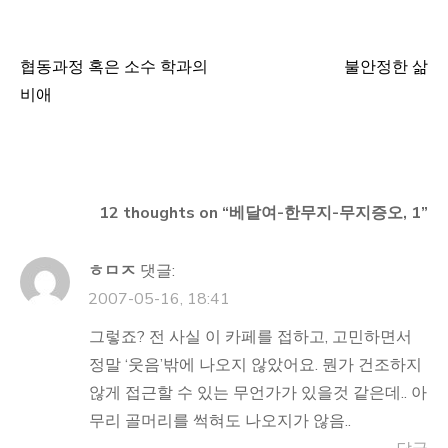
협동과정 혹은 소수 학과의
불안정한 삶
글
비애
탐
색
12 thoughts on “
베달여-한무지-무지증오, 1
”
ㅎㅁㅈ
댓글:
2007-05-16, 18:41
그렇죠? 전 사실 이 카페를 접하고, 고민하면서
정말 ‘웃음’밖에 나오지 않았어요. 뭔가 건조하지
않게 접근할 수 있는 무언가가 있을것 같은데.. 아
무리 골머리를 썩혀도 나오지가 않음..