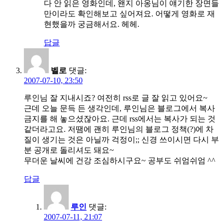
다 안 읽은 영화인데, 왠지 아옹님이 얘기한 장면들
만이라도 확인해보고 싶어져요. 어떻게 영화로 재
현했을까 궁금해서요. 헤헤.
답글
벨로
댓글:
2007-07-10, 23:50
루인님 잘 지내시죠? 여전히 rss로 글 잘 읽고 있어요~
근데 오늘 문득 든 생각인데, 루인님은 블로그에서 복사
금지를 해 놓으셨잖아요. 근데 rss에서는 복사가 되는 것
같더라고요. 저땜에 괜히 루인님의 블로그 정책(?)에 차
질이 생기는 것은 아닐까 걱정이;; 신경 쓰이시면 다시 부
분 공개로 돌리셔도 돼요~
무더운 날씨에 건강 조심하시구요~ 공부도 쉬엄쉬엄 ^^
답글
루인
댓글:
2007-07-11, 21:07