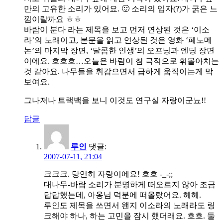
만의 고유한 소리가 있어요. 🙂 소리의 입자(?)가 굵은 느
낌이랄까요 ㅎㅎ
바람이 분다 라는 제목을 보고 먼저 연상된 것은 ‘이소
라’의 노래이고, 본문을 읽고 연상된 것은 영화 ‘페노메
논’의 마지막 장면, ‘달콤한 인생’의 오프닝과 엔딩 장면
이에요. 흐흐흐…오늘은 바람이 참 극적으로 휘몰아치는
것 같아요. 나무들을 휘감으면서 급하게 움직이는게 막
보여요.
그나저나 트랙백을 보니 이것도 연구실 자랑이군뇨!!
답글
루인
댓글:
2007-07-11, 21:04
크크크. 당연히 자랑이에요! 흐흐 -_-;;
대나무-바람 소리가 분명하게 떠오르지 않아 조금
답답했는데, 아옹님 덕분에 떠올랐어요. 헤헤.
루인도 제목을 쓰면서 왠지 이소라의 노래라도 링
크해야 하나, 하는 고민을 잠시 했더래요. 흐흐. 둘