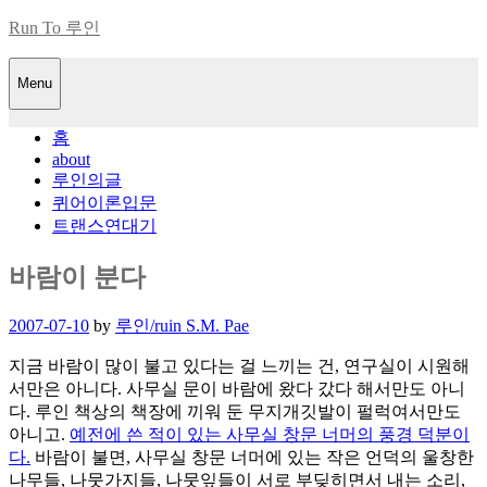
Skip
Run To 루인
to
content
Menu
홈
about
루인의글
퀴어이론입문
트랜스연대기
바람이 분다
Posted
2007-07-10
by
루인/ruin S.M. Pae
on
지금 바람이 많이 불고 있다는 걸 느끼는 건, 연구실이 시원해
서만은 아니다. 사무실 문이 바람에 왔다 갔다 해서만도 아니
다. 루인 책상의 책장에 끼워 둔 무지개깃발이 펄럭여서만도
아니고.
예전에 쓴 적이 있는 사무실 창문 너머의 풍경 덕분이
다.
바람이 불면, 사무실 창문 너머에 있는 작은 언덕의 울창한
나무들, 나뭇가지들, 나뭇잎들이 서로 부딪히면서 내는 소리,