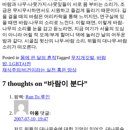
바람과 나무-나뭇가지-나뭇잎들이 서로 몸 부비는 소리가, 조
금은 무시무시하면서도 시원하고 즐겁게 들리기 때문이다. 길
을 걸을 때의 바람은 머리카락을 통해 느끼지만, 연구실에 있
을 때면 바람-나무의 소리로 느낀다. 이럴 때면, 이렇게 바람-
나무의 소리를 눈을 감고 듣노라면, 지금 여기가 서울의 도심
이 아니라 어릴 적 모계/부계 할머니 댁에 놀러간 날의 어두운
밤과 같다. 시골집 뒷산의 나무-바람 소리, 뒤뜰의 대나무-바람
소리가 떠오른다.
Posted in
몸에 핀 달의 흔적
Tagged
무지개깃발
,
바람
밥, LGBT사전
글
채식주의/비건이라는 실천 혹은 망상
탐
7 thoughts on “
바람이 분다
”
색
핑백:
Run To 루인
아옹
댓글:
2007-07-10, 19:47
저도 뒤뜰의 대나무숲에 대한 기억이 있어요. 대나무숲