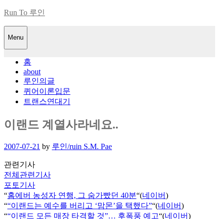
Skip
Run To 루인
to
content
Menu
홈
about
루인의글
퀴어이론입문
트랜스연대기
이랜드 계열사라네요..
Posted
2007-07-21
by
루인/ruin S.M. Pae
on
관련기사
전체관련기사
포토기사
“
홈에버 농성자 연행, 그 숨가빴던 40분
“(
네이버
)
“
“이랜드는 예수를 버리고 ‘맘몬’을 택했다”
“(
네이버
)
“
“이랜드 모든 매장 타격할 것”… 후폭풍 예고
“(
네이버
)