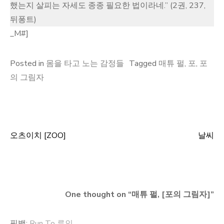
했는지 살피는 자세도 종종 필요한 법이라네.” (2권, 237,
뒤퐁트)
_M#]
Posted in
몸을 타고 노는 감정들
Tagged
매튜 펄
,
포
,
포
의 그림자
오츠이치 [ZOO]
날씨
글
탐
색
One thought on “
매튜 펄, [포의 그림자]
”
핑백:
Run To 루인