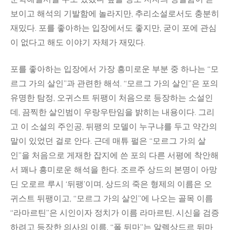
보이고 해석의 기발함에 놀라지만, 추리소설로서도 충분히
재밌다. 포를 좋아하는 입장에서도 좋지만, 굳이 포에 관심
이 없다고 해도 이야기 자체가 재밌다.
포를 좋아하는 입장에서 가장 흥미로운 부분 중 하나는 “모
르그 가의 살인”과 관련한 해석. “모르그 가의 살인”은 포의
유명한 탐정, 오귀스트 뒤팽이 처음으로 등장하는 소설인
데, 끔찍한 살인범이 우랑우탄임을 밝히는 내용이다. 그리
고 이 소설의 주인공, 뒤팽의 모델이 누구냐를 두고 약간의
말이 있었던 걸로 안다. 근데 매튜 펄은 “모르그 가의 살
인”을 처음으로 게재한 잡지에 쓴 포의 다른 서평에 착안해
서 꽤나 흥미로운 해석을 한다. 조르주 상드의 본명이 아망
딘 오로르 루시 ‘뒤팽’이며, 상드의 죽은 형제의 이름은 오
귀스트 뒤팽이고, “모르그 가의 살인”에 나오는 골목 이름
“라마르틴”은 시인이자 정치가 이름 라마르틴, 시신을 검증
하려고 등장한 의사의 이름, “폴 뒤마”는 알렉상드르 뒤마