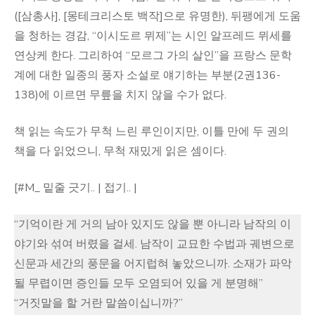
([삼총사], [몽테크리스토 백작]으로 유명한), 뒤팽에게 도움
을 청하는 경감, “이시도르 뮈제”는 시인 알프레드 뮈세를
연상케 한다. 그리하여 “모르그 가의 살인”을 프랑스 문학
계에 대한 일종의 풍자 소설로 얘기하는 부분(2권136-
138)에 이르면 무릎을 치지 않을 수가 없다.
책 읽는 속도가 무척 느린 루인이지만, 이틀 만에 두 권의
책을 다 읽었으니, 무척 재밌게 읽은 셈이다.
[#M_ 밑줄 긋기.. | 접기.. |
“기억이란 게 거의 남아 있지도 않을 뿐 아니라 남작의 이
야기와 섞여 버렸을 걸세. 남작이 교묘한 수법과 궤변으로
신문과 세간의 풍문을 어지럽혀 놓았으니까. 소재가 파악
될 무렵이면 증인들 모두 오염되어 있을 게 분명해”
“거짓말을 할 거란 말씀이십니까?”