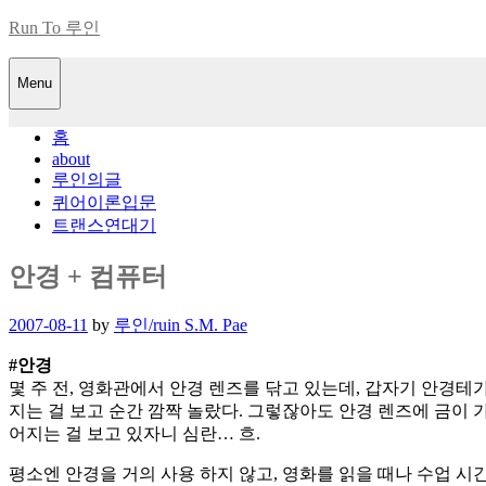
Skip
Run To 루인
to
content
Menu
홈
about
루인의글
퀴어이론입문
트랜스연대기
안경 + 컴퓨터
Posted
2007-08-11
by
루인/ruin S.M. Pae
on
#안경
몇 주 전, 영화관에서 안경 렌즈를 닦고 있는데, 갑자기 안경테
지는 걸 보고 순간 깜짝 놀랐다. 그렇잖아도 안경 렌즈에 금이 
어지는 걸 보고 있자니 심란… 흐.
평소엔 안경을 거의 사용 하지 않고, 영화를 읽을 때나 수업 시