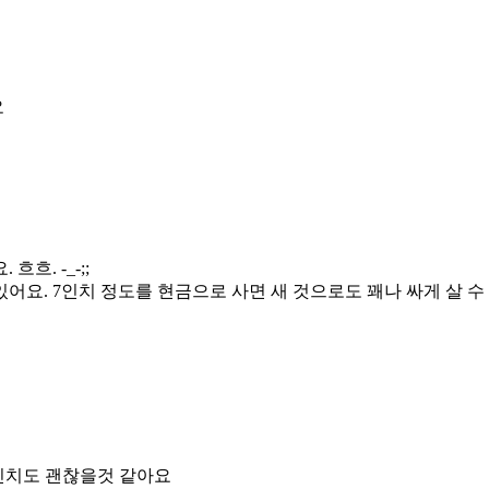
요
흐. -_-;;
있어요. 7인치 정도를 현금으로 사면 새 것으로도 꽤나 싸게 살 
12인치도 괜찮을것 같아요