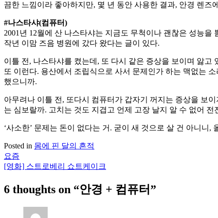
끔한 느낌이라 좋아하지만, 몇 년 동안 사용한 결과, 안경 렌즈에
#나스타샤(컴퓨터)
2001년 12월에 산 나스타샤는 지금도 무척이나 괜찮은 성능을
작년 이맘 즈음 병원에 갔다 왔다는 글이 있다.
이틀 전, 나스타샤를 켰는데, 또 다시 같은 증상을 보이며 앓고
또 이런다. 용산에서 조립식으로 사서 문제인가 하는 맥없는 소
했으니까.
아무려나 이틀 전, 또다시 컴퓨터가 갑자기 꺼지는 증상을 보이
는 심보랄까. 고치는 것도 지겹고 언제 고장 날지 알 수 없어 전
‘사소한’ 문제는 돈이 없다는 거. 굳이 새 것으로 살 건 아니니
Posted in
몸에 핀 달의 흔적
요즘
글
[영화] 스트로베리 쇼트케이크
탐
6 thoughts on “
안경 + 컴퓨터
”
색