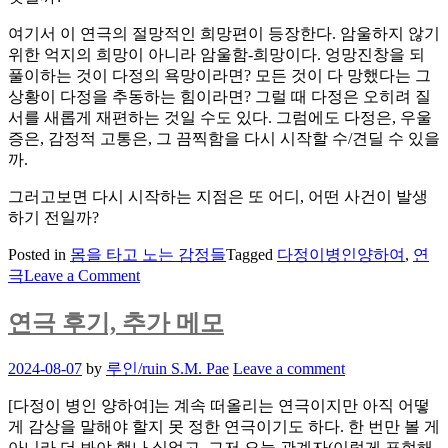
여기서 이 연극의 절망적인 희망편이 등장한다. 암울하지 않기
위한 억지의 희망이 아니라 암울함-희망이다. 엉망진창을 되
풀이하는 것이 다정의 욕망이라면? 모든 것이 다 망했다는 그
상황이 다정을 추동하는 힘이라면? 그럴 때 다정은 오히려 질
서를 새롭게 재편하는 것일 수도 있다. 그럼에도 다정은, 우울
증은, 감정적 고통은, 그 끔찍함을 다시 시작할 수/견딜 수 있을
까.
그러고보면 다시 시작하는 지점은 또 어디, 어떤 사건이 발생
하기 전일까?
Posted in
몸을 타고 노는 감정들
Tagged
다정이병인양하여
,
연
on
극
Leave a Comment
다
정
연극 후기, 추가 메모
이
는
Posted
2024-08-07
by
루인/ruin S.M. Pae
Leave a comment
무
on
엇
[다정이 병인 양하여]는 계속 떠올리는 연극이지만 아직 어떻
을
게 감상을 말해야 할지 못 정한 연극이기도 하다. 한 번만 볼 게
다
아니라 더 봐야 했나 싶었고. 그저 오늘 관계자(이렇게 표현해