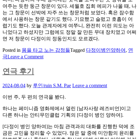
여주는 듯한 둥근 창문이 있다. 세월호 집회 에피가 나올 때, 나
는 그 창문이 선박에 자주 쓰는 창문처럼 보였다. 혹은 잠수함
에서 사용하는 창문 같기도 했다. 기묘했고 슬펐고 호흡이 어
렵기도 했다. 오늘 관계자에게 여쭈니, 완전히 이런 의도는 아
니었다고 하셨지만 그럼에도 정말 잘 만든 무대 장치였고 어쩌
면 저 창문이 다정이의 정동인지도 모르겠다.
Posted in
몸을 타고 노는 감정들
Tagged
다정이병인양하여
,
연
on
극
Leave a Comment
연
극
연극 후기
후
기,
Posted
2024-08-04
by
루인/ruin S.M. Pae
Leave a comment
추
on
가
이번 주, 두 편의 연극을 봤다.
메
모
하나는 페미니즘 영화제에서 열린 [남자사랑 레즈비언]이고
다른 하나는 안티무민클럽 기획의 [다정이 병인 양하여].
[다정이 병인 양하여]는 마침 관객과의 대화를 진행한 덕에 조
금은 고민을 정리할 수 있었다. 많은 말 중에 미안함의 윤리를