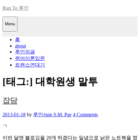
Skip
Run To 루인
to
content
Menu
홈
about
루인의글
퀴어이론입문
트랜스연대기
[태그:]
대학원생 말투
잡담
Posted
2013-01-18
by
루인/ruin S.M. Pae
4 Comments
on
ㄱ
이번 달엔 블로깅을 20개 하겠다는 일념으로 낡은 노트북을 켰