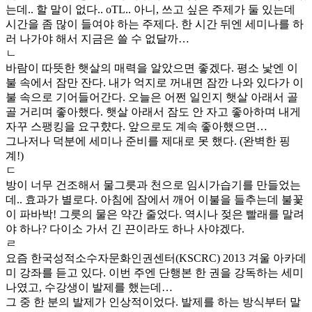
는데.. 할 말이 없다.. oTL.. 아니, 쓰고 싶은 주제가 둘 있는데
시간을 좀 많이 들여야 하는 주제다. 한 시간 뒤엔 세미나를 하
러 나가야 해서 지금은 쓸 수 없달까…
ㄴ
바람이 따뜻한 햇살의 매력을 알았으면 좋겠다. 평소 낯엔 이
불 속에서 잠만 잔다. 내가 억지로 꺼내면 잠깐 나와 있다가 이
불 속으로 기어들어간다. 오늘은 어쩐 일인지 햇살 아래서 골
골 거리며 좋아했다. 햇살 아래서 잠도 안 자고 좋아하며 내게
자꾸 스팽킹을 요구햤다. 앞으로도 계속 좋아했으면…
그나저나 덕분에 세미나 준비를 제대로 못 했다. (완벽한 핑
계!)
ㄷ
방이 너무 건조해서 물그릇과 천으로 임시가습기를 만들었는
데.. 효과가 별로다. 아침에 잠에서 깨어 이불을 들추는데 불꽃
이 파바박! 그릇의 물은 약간 줄었다. 역시나 젖은 빨래를 말려
야 하나? 다이소 가서 긴 끈이라도 하나 사야겠다.
ㄹ
요즘 한국성적소수자문화인권센터(KSCRC) 2013 겨울 아카데
미 강좌를 듣고 있다. 이번 주엔 단행본 한 권을 강독하는 세미
나였고, 수강생이 발제를 했는데…
그 중 한 분의 발제가 인상적이었다. 발제를 하는 방식부터 말