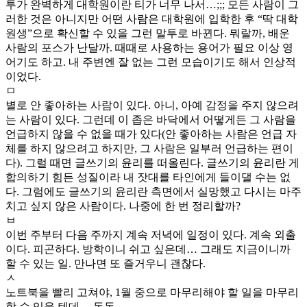
투가 완벽하게 대학원이란 티가 너무 나서…;;; 모든 사람이 그
러한 것은 아니지만 어떤 사람은 대학원에 입학한 후 “딱 대학
원생”으로 확신할 수 있을 그런 말투로 바뀐다. 뭐랄까, 배운
사람의 포스가 난달까. 때때로 사용하는 용어가 필요 이상 영
어기도 하고. 내 주변엔 잘 없는 그런 모습이기도 해서 인상적
이었다.
ㅁ
별로 안 좋아하는 사람이 있다. 아니, 아예 감정을 주지 않으려
는 사람이 있다. 그런데 이 좁은 바닥에서 어떻게든 그 사람을
언급하지 않을 수 없을 때가 있다(안 좋아하는 사람은 언급 자
체를 하지 않으려고 하지만, 그 사람은 일부러 언급하는 편이
다). 그럴 때면 글쓰기의 윤리를 떠올린다. 글쓰기의 윤리란 게
합의하기 힘든 성질이라 내 잣대를 타인에게 들이댈 수는 없
다. 그럼에도 글쓰기의 윤리란 측면에서 실망했고 다시는 마주
치고 싶지 않은 사람이다. 나중에 한 번 정리할까?
ㅂ
이번 주부터 다음 주까지 계속 저녁에 일정이 있다. 계속 외출
이다. 피곤하다. 방학이니 쉬고 싶은데… 그래도 지금이니까
할 수 있는 일. 만나면 또 즐거우니 괜찮다.
ㅅ
노트북을 빨리 고쳐야, 1월 중으로 마무리해야 할 일을 마무리
할 수 있을 텐데… 동동