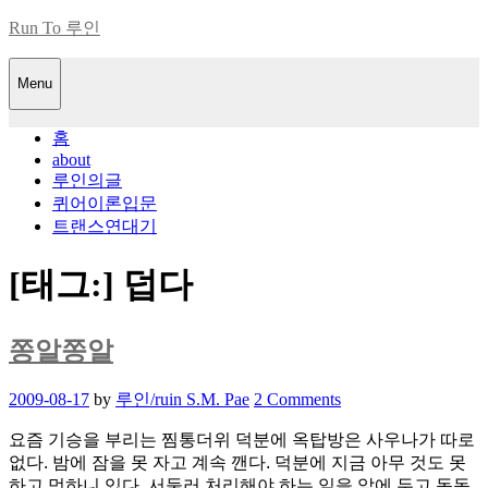
Skip
Run To 루인
to
content
Menu
홈
about
루인의글
퀴어이론입문
트랜스연대기
[태그:]
덥다
쫑알쫑알
Posted
2009-08-17
by
루인/ruin S.M. Pae
2 Comments
on
요즘 기승을 부리는 찜통더위 덕분에 옥탑방은 사우나가 따로
없다. 밤에 잠을 못 자고 계속 깬다. 덕분에 지금 아무 것도 못
하고 멍하니 있다. 서둘러 처리해야 하는 일을 앞에 두고 동동