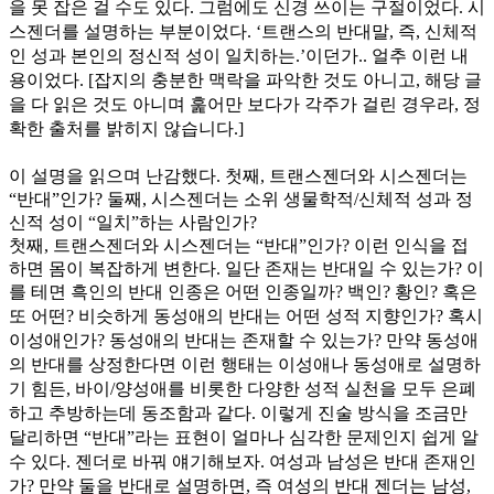
을 못 잡은 걸 수도 있다. 그럼에도 신경 쓰이는 구절이었다. 시
스젠더를 설명하는 부분이었다. ‘
트랜스의 반대말, 즉, 신체적
인 성과 본인의 정신적 성이 일치하는.
’이던가.. 얼추 이런 내
용이었다. [잡지의 충분한 맥락을 파악한 것도 아니고, 해당 글
을 다 읽은 것도 아니며 훑어만 보다가 각주가 걸린 경우라, 정
확한 출처를 밝히지 않습니다.]
[QIS의 잡지 퀴어플라이 <우상
>에 실린 메코MECCO 님의 글]
이 설명을 읽으며 난감했다. 첫째, 트랜스젠더와 시스젠더는
“반대”인가? 둘째, 시스젠더는 소위 생물학적/신체적 성과 정
신적 성이 “일치”하는 사람인가?
첫째, 트랜스젠더와 시스젠더는 “반대”인가? 이런 인식을 접
하면 몸이 복잡하게 변한다. 일단 존재는 반대일 수 있는가? 이
를 테면 흑인의 반대 인종은 어떤 인종일까? 백인? 황인? 혹은
또 어떤?
비슷하게 동성애의 반대는 어떤 성적 지향인가? 혹시
이성애인가? 동성애의 반대는 존재할 수 있는가? 만약 동성애
의 반대를 상정한다면 이런 행태는 이성애나 동성애로 설명하
기 힘든, 바이/양성애를 비롯한 다양한 성적 실천을 모두 은폐
하고 추방하는데 동조함과 같다.
이렇게
진술 방식을 조금만
달리하면 “반대”라는 표현이 얼마나 심각한 문제인지 쉽게 알
수 있다. 젠더로 바꿔 얘기해보자. 여성과 남성은 반대 존재인
가? 만약 둘을 반대로 설명하면, 즉 여성의 반대 젠더는 남성,