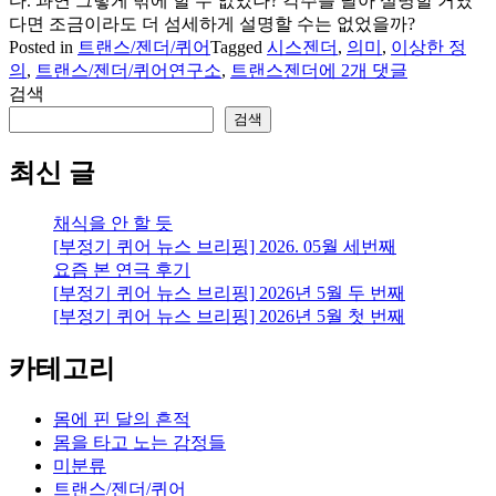
다. 과연 그렇게 밖에 할 수 없었나? 각주를 달아 설명할 거였
다면 조금이라도 더 섬세하게 설명할 수는 없었을까?
Posted in
트랜스/젠더/퀴어
Tagged
시스젠더
,
의미
,
이상한 정
트
의
,
트랜스/젠더/퀴어연구소
,
트랜스젠더
에 2개 댓글
랜
검색
스
검색
와
시
최신 글
스
는
채식을 안 할 듯
반
[부정기 퀴어 뉴스 브리핑] 2026. 05월 세번째
대
요즘 본 연극 후기
말
[부정기 퀴어 뉴스 브리핑] 2026년 5월 두 번째
인
[부정기 퀴어 뉴스 브리핑] 2026년 5월 첫 번째
가
카테고리
몸에 핀 달의 흔적
몸을 타고 노는 감정들
미분류
트랜스/젠더/퀴어