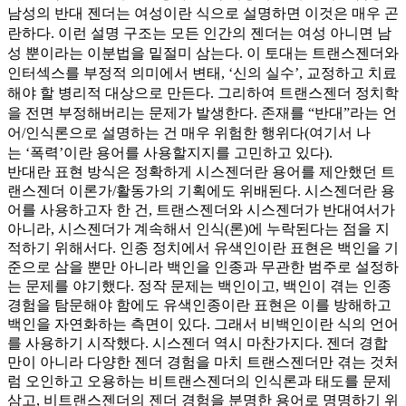
남성의 반대 젠더는 여성이란 식으로 설명하면 이것은 매우 곤
란하다. 이런 설명 구조는 모든 인간의 젠더는 여성 아니면 남
성 뿐이라는 이분법을 밑절미 삼는다. 이 토대는 트랜스젠더와
인터섹스를 부정적 의미에서 변태, ‘신의 실수’, 교정하고 치료
해야 할 병리적 대상으로 만든다. 그리하여 트랜스젠더 정치학
을 전면 부정해버리는 문제가 발생한다. 존재를 “반대”라는 언
어/인식론으로 설명하는 건 매우 위험한 행위다(여기서 나
는
‘폭력’이란 용어를 사용할지지를 고민하고 있다
).
반대란 표현 방식은 정확하게 시스젠더란 용어를 제안했던 트
랜스젠더 이론가/활동가의 기획에도 위배된다. 시스젠더란 용
어를 사용하고자 한 건, 트랜스젠더와 시스젠더가 반대여서가
아니라, 시스젠더가 계속해서 인식(론)에 누락된다는 점을 지
적하기 위해서다. 인종 정치에서 유색인이란 표현은 백인을 기
준으로 삼을 뿐만 아니라 백인을 인종과 무관한 범주로 설정하
는 문제를 야기했다. 정작 문제는 백인이고, 백인이 겪는 인종
경험을 탐문해야 함에도 유색인종이란 표현은 이를 방해하고
백인을 자연화하는 측면이 있다. 그래서 비백인이란 식의 언어
를 사용하기 시작했다. 시스젠더 역시 마찬가지다. 젠더 경합
만이 아니라 다양한 젠더 경험을 마치 트랜스젠더만 겪는 것처
럼 오인하고 오용하는 비트랜스젠더의 인식론과 태도를 문제
삼고, 비트랜스젠더의 젠더 경험을 분명한 용어로 명명하기 위