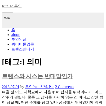
Skip
Run To 루인
to
content
Menu
홈
about
루인의글
퀴어이론입문
트랜스연대기
[태그:]
의미
트랜스와 시스는 반대말인가
Posted
2013-07-01
by
루인/ruin S.M. Pae
2 Comments
on
며칠 전 어느 대학교에서 나온 퀴어 잡지를 뒤적이다가.. 어느
각주가 걸렸다. 물론 그 잡지를 자세히 읽은 건 아니고 잠깐 짬
이 났을 때, 어떤 주제를 담고 있나 궁금해서 뒤적였기에 맥락