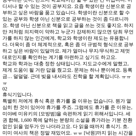
디서나 할 수 있는 것이 공부지요. 요즘 학생이란 신분으로 공
부하고 싶은 바람을 품고 있습니다. 학생이란 신분으로 할 수
있는 공부와 학생 아닌 신분으로 공부하는 것이 좀 다르니까
요. 학생 아닌 신분으로 책을 읽고 글을 쓰는 것도 좋지요. 하지
만 저처럼 의지력이 약하고 누군가 강제하지 않으면 당최 무언
가를 하지 않는 인간에게, 학교와 학생이란 제도는 유용합니
다. 더욱이 좀 더 체계적으로, 혹은 좀 더 규범적 형식으로 공부
하고 싶은 바람이 있달까요. 제가 얼마나 무지/무식하고 제멋
대로인지를 확인하는 계기를 마련하고 싶기도 하고요.
학교와 학과는 대충 정한 상태입니다. 지도교수에게 말했고,
제게 도움이 될 거란 답을 줬고요. 문제는 하나 뿐이에요. 등록
금… 덜덜덜. 근데 빚을 내서라도 진학을 할 계획입니다. ㅠㅠ
ㅠ
02
휴식기입니다.
특별히 저에게 휴식 혹은 휴가를 줄 이유는 없습니다. 뭔가 열
심히 한 것이 있어야 휴가를 주죠. 그럼에도 휴가를 준 이유는,
미야베 미유키의 [모방범]을 속편하게 읽기 위해서입니다. 세
권 합해, 1,600 쪽에 달하는 분량의 소설을 휴가라는 기분 전환
없인 읽을 엄두가 안 나더라고요. 다 읽을 때까지 휴식기. 흐.
미미 여사의 책은 정말 재밌어요. ㅠㅠ [낙원]까지 읽는 시간을