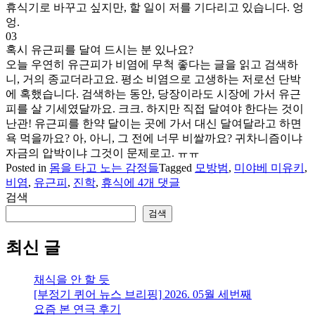
휴식기로 바꾸고 싶지만, 할 일이 저를 기다리고 있습니다. 엉
엉.
03
혹시 유근피를 달여 드시는 분 있나요?
오늘 우연히 유근피가 비염에 무척 좋다는 글을 읽고 검색하
니, 거의 종교더라고요. 평소 비염으로 고생하는 저로선 단박
에 혹했습니다. 검색하는 동안, 당장이라도 시장에 가서 유근
피를 살 기세였달까요. 크크. 하지만 직접 달여야 한다는 것이
난관! 유근피를 한약 달이는 곳에 가서 대신 달여달라고 하면
욕 먹을까요? 아, 아니, 그 전에 너무 비쌀까요? 귀차니즘이냐
자금의 압박이냐 그것이 문제로고. ㅠㅠ
Posted in
몸을 타고 노는 감정들
Tagged
모방범
,
미야베 미유키
,
잡
비염
,
유근피
,
진학
,
휴식
에 4개 댓글
담:
검색
진
검색
학,
휴
최신 글
식
기,
채식을 안 할 듯
유
[부정기 퀴어 뉴스 브리핑] 2026. 05월 세번째
근
요즘 본 연극 후기
피