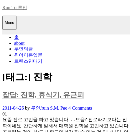
Skip
Run To 루인
to
content
Menu
홈
about
루인의글
퀴어이론입문
트랜스연대기
[태그:]
진학
잡담: 진학, 휴식기, 유근피
Posted
2011-04-26
by
루인/ruin S.M. Pae
4 Comments
on
01
요즘 진로 고민을 하고 있습니다. …으응? 진로라기보다는 진
학이네요. 간단하게 말해서 대학원 진학을 고민하고 있습니다.
공부라는 것이, 반드시 학교에서만 할 수 있는 건 아닙니다. 어