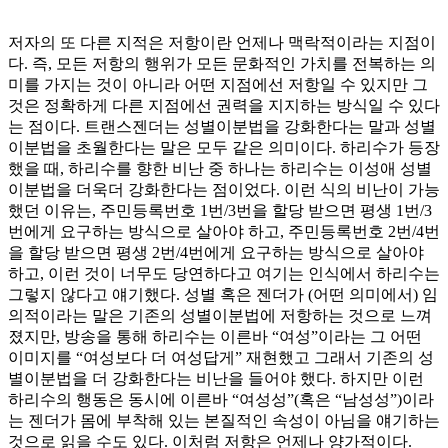
라는 질문과 옷이라는 것, 옷을 입는다는 것의 의미와
저자의 또 다른 지적은 저항이란 언제나 맥락적이라는 지점이
다. 즉, 모든 저항의 행위가 모든 문화적인 가치를 전복하는 의
미를 가지는 것이 아니라 어떤 지점에선 저항일 수 있지만 그
것은 정확하게 다른 지점에선 권력을 지지하는 방식일 수 있다
는 점이다. 트랜스젠더는 성별이분법을 강화한다는 말과 성별
이분법을 초월한다는 말은 모두 같은 의미이다. 하리수가 등장
했을 때, 하리수를 향한 비난 중 하나는 하리수는 이성애 성별
이분법을 더욱더 강화한다는 점이었다. 이런 식의 비난이 가능
했던 이유는, 주민등록번호 1번/3번을 할당 받으면 평생 1번/3
번에게 요구하는 방식으로 살아야 하고, 주민등록번호 2번/4번
을 할당 받으면 평생 2번/4번에게 요구하는 방식으로 살아야
하고, 이런 것이 너무도 당연하다고 여기는 인식에서 하리수는
그렇지 않다고 얘기했다. 성별 혹은 젠더가 (어떤 의미에서) 임
의적이라는 말은 기존의 성별이분법에 저항하는 것으로 느껴
졌지만, 방송을 통해 하리수는 이른바 “여성”이라는 그 어떤
이미지를 “여성보다 더 여성답게” 재현했고 그래서 기존의 성
별이분법을 더 강화한다는 비난을 들어야 했다. 하지만 이런
하리수의 행동은 동시에 이른바 “여성성”(혹은 “남성성”)이라
는 젠더가 몸에 부착해 있는 본질적인 속성이 아님을 얘기하는
것으로 읽을 수도 있다. 이처럼 저항은 언제나 양가적이다.