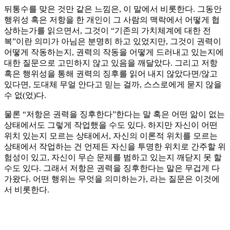
뒤통수를 맞은 것만 같은 느낌은, 이 말에서 비롯한다. 그동안
행위성 혹은 저항을 한 개인이 그 사람의 맥락에서 어떻게 협
상하는가를 읽으면서, 그것이 “기존의 가치체계에 대한 전
복”이란 의미가 아님은 분명히 하고 있었지만, 그것이 권력이
어떻게 작동하는지, 권력의 작동을 어떻게 드러내고 있는지에
대한 질문으로 고민하지 않고 있음을 깨달았다. 그리고 저항
혹은 행위성을 통해 권력의 징후를 읽어 내지 않았다면/않고
있다면, 도대체 무얼 안다고 믿는 걸까, 스스로에게 묻지 않을
수 없(었)다.
물론 “저항은 권력을 징후한다”한다는 말 혹은 어떤 앎이 없는
상태에서도 그렇게 작업했을 수도 있다. 하지만 자신이 어떤
위치 있는지 모르는 상태에서, 자신의 이론적 위치를 모르는
상태에서 작업하는 건 언제든 자신을 투명한 위치로 간주할 위
험성이 있고, 자신이 무슨 문제를 범하고 있는지 깨닫지 못 할
수도 있다. 그래서 저항은 권력을 징후한다는 말은 무겁게 다
가왔다. 어떤 행위는 무엇을 의미하는가, 라는 질문은 이것에
서 비롯한다.
처음으로 치마를 입고 밖으로 나갔을 때, 들었던
그 복잡한 감정-혹시나 공포범죄를 경험하지나 않을까 하는
불안과 이런 불안이 싫음과 도대체 왜 이런 감정을 느끼는가
라는 질문은 정확하게 이런 감정이 발생하는 의미는 무엇인가