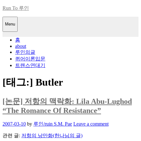
Skip
Run To 루인
to
content
Menu
홈
about
루인의글
퀴어이론입문
트랜스연대기
[태그:]
Butler
[논문] 저항의 맥락화: Lila Abu-Lughod
“The Romance Of Resistance”
Posted
2007-03-10
by
루인/ruin S.M. Pae
Leave a comment
on
관련 글:
저항의 낭만화(한나님의 글)