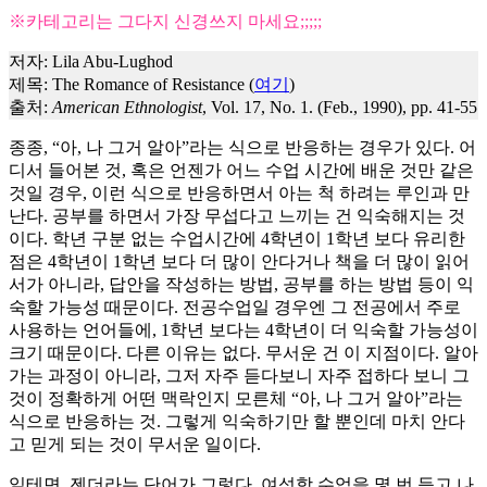
※카테고리는 그다지 신경쓰지 마세요;;;;;
저자: Lila Abu-Lughod
제목: The Romance of Resistance (
여기
)
출처:
American Ethnologist
, Vol. 17, No. 1. (Feb., 1990), pp. 41-55
종종, “아, 나 그거 알아”라는 식으로 반응하는 경우가 있다. 어
디서 들어본 것, 혹은 언젠가 어느 수업 시간에 배운 것만 같은
것일 경우, 이런 식으로 반응하면서 아는 척 하려는 루인과 만
난다. 공부를 하면서 가장 무섭다고 느끼는 건 익숙해지는 것
이다. 학년 구분 없는 수업시간에 4학년이 1학년 보다 유리한
점은 4학년이 1학년 보다 더 많이 안다거나 책을 더 많이 읽어
서가 아니라, 답안을 작성하는 방법, 공부를 하는 방법 등이 익
숙할 가능성 때문이다. 전공수업일 경우엔 그 전공에서 주로
사용하는 언어들에, 1학년 보다는 4학년이 더 익숙할 가능성이
크기 때문이다. 다른 이유는 없다. 무서운 건 이 지점이다. 알아
가는 과정이 아니라, 그저 자주 듣다보니 자주 접하다 보니 그
것이 정확하게 어떤 맥락인지 모른체 “아, 나 그거 알아”라는
식으로 반응하는 것. 그렇게 익숙하기만 할 뿐인데 마치 안다
고 믿게 되는 것이 무서운 일이다.
일테면, 젠더라는 단어가 그렇다. 여성학 수업을 몇 번 듣고 나