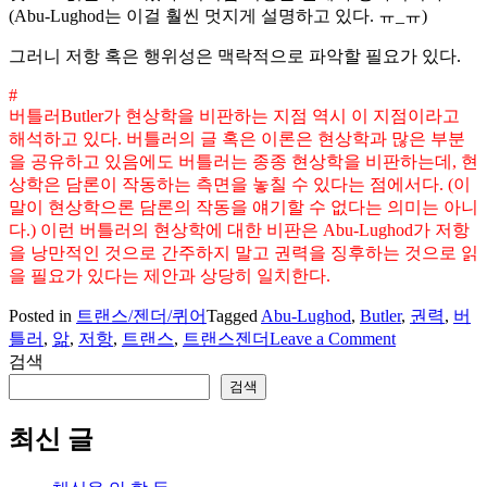
(Abu-Lughod는 이걸 훨씬 멋지게 설명하고 있다. ㅠ_ㅠ)
그러니 저항 혹은 행위성은 맥락적으로 파악할 필요가 있다.
#
버틀러Butler가 현상학을 비판하는 지점 역시 이 지점이라고
해석하고 있다. 버틀러의 글 혹은 이론은 현상학과 많은 부분
을 공유하고 있음에도 버틀러는 종종 현상학을 비판하는데, 현
상학은 담론이 작동하는 측면을 놓칠 수 있다는 점에서다. (이
말이 현상학으론 담론의 작동을 얘기할 수 없다는 의미는 아니
다.) 이런 버틀러의 현상학에 대한 비판은 Abu-Lughod가 저항
을 낭만적인 것으로 간주하지 말고 권력을 징후하는 것으로 읽
을 필요가 있다는 제안과 상당히 일치한다.
Posted in
트랜스/젠더/퀴어
Tagged
Abu-Lughod
,
Butler
,
권력
,
버
on
틀러
,
앎
,
저항
,
트랜스
,
트랜스젠더
Leave a Comment
[논
검색
문]
검색
저
항
최신 글
의
맥