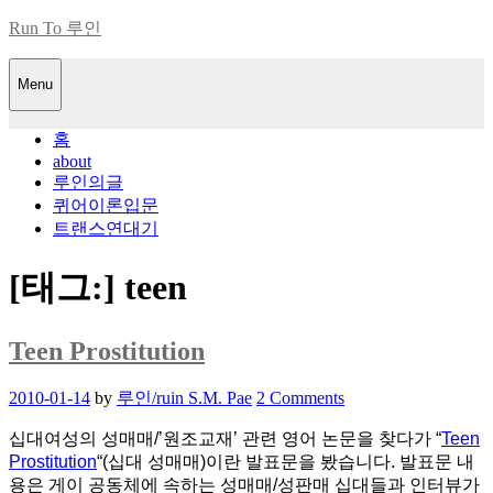
Skip
Run To 루인
to
content
Menu
홈
about
루인의글
퀴어이론입문
트랜스연대기
[태그:]
teen
Teen Prostitution
Posted
2010-01-14
by
루인/ruin S.M. Pae
2 Comments
on
십대여성의 성매매/’원조교재’ 관련 영어 논문을 찾다가 “
Teen
Prostitution
“(십대 성매매)이란 발표문을 봤습니다. 발표문 내
용은 게이 공동체에 속하는 성매매/성판매 십대들과 인터뷰가