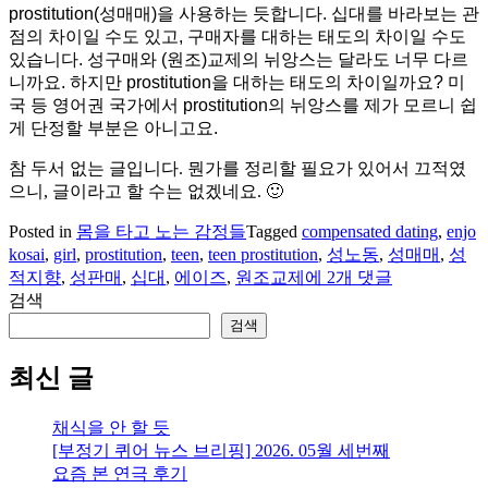
prostitution(성매매)을 사용하는 듯합니다. 십대를 바라보는 관
점의 차이일 수도 있고, 구매자를 대하는 태도의 차이일 수도
있습니다. 성구매와 (원조)교제의 뉘앙스는 달라도 너무 다르
니까요. 하지만 prostitution을 대하는 태도의 차이일까요? 미
국 등 영어권 국가에서 prostitution의 뉘앙스를 제가 모르니 쉽
게 단정할 부분은 아니고요.
참 두서 없는 글입니다. 뭔가를 정리할 필요가 있어서 끄적였
으니, 글이라고 할 수는 없겠네요. 🙂
Posted in
몸을 타고 노는 감정들
Tagged
compensated dating
,
enjo
kosai
,
girl
,
prostitution
,
teen
,
teen prostitution
,
성노동
,
성매매
,
성
Teen
적지향
,
성판매
,
십대
,
에이즈
,
원조교제
에 2개 댓글
Prostitution
검색
검색
최신 글
채식을 안 할 듯
[부정기 퀴어 뉴스 브리핑] 2026. 05월 세번째
요즘 본 연극 후기