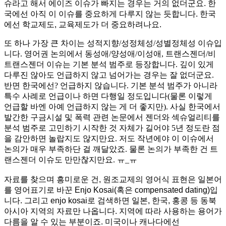
슈라고 해서 에이즈 이슈가 빠지는 경우는 거의 없더군요. 한
국에선 아직 이 이슈를 중요하게 다루지 않는 듯합니다. 한국
에선 학교제도, 교육제도가 더 중요하려나요.
또 하나 가장 큰 차이는 성적지향/성정체성/성별정체성 이슈입
니다. 영어권 논의에서 동성애/양성애/이성애, 트랜스젠더/비
트랜스젠더 이슈는 기본 분석 범주로 등장합니다. 깊이 있게
다루진 않아도 언급하지 않고 넘어가는 경우는 잘 없더군요.
반면 한국에선? 언급하지 않습니다. 기본 분석 범주가 아니라
특수 사례로 언급이나 하면 다행일 정도입니다(물론 이렇게
언급할 바엔 아예 언급하지 않는 게 더 좋지만). 사실 한국에서
발간한 구금시설 및 폭력 관련 논문에서 젠더와 섹슈얼리티를
분석 범주로 고민하기 시작한 것 자체가 길어야 5년 정도란 점
을 감안하면 놀랍지도 않지만요. 저도 작년에야 이 이슈에서
논의가 매우 부족하단 걸 깨달았죠. 물론 논의가 부족한 건 트
랜스젠더 이슈도 만만찮지만요. ㅠ_ㅠ
자료를 찾으며 흥미로운 건, 원조교제의 영어식 표현은 일본어
를 영어표기로 바꾼 Enjo Kosai(혹은 compensated dating)입
니다. 그리고 enjo kosai로 검색하면 일본, 한국, 홍콩 등 동북
아시아 지역의 자료만 나옵니다. 지역에 따라 사용하는 용어가
다름을 알 수 있는 부분이죠. 미국이나 캐나다에선