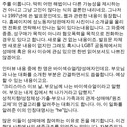
주를 이룹니다. 딱히 어떤 해법이나 다른 가능성을 제시하는
건 아니고 그냥 고민이 많다는 식의 결론만 내리네요. 그나저
나 1997년에 쓴 발표문인데도, 웹과 관련한 내용이 등장합니
다. 홈페이지에 성노동자/성판매자의 사진이나 소개글을 올리
면 전화로 연락해서 만나는 일이 있다는내용입니다. 그 와중에
종종, 성구매가 목적이 아니라 혐오폭력을 목적으로 전화하는
경우도 있다고 합니다. 새로울 건 없는 내용이죠. 발표문 자체
엔 새로운 내용이 없지만 그래도 혹시나 LGBT 공동체에서의
성매매 혹은 유사 이슈에 관심 있으면 한번 읽어보셔도 나쁘진
않겠어요.
인터뷰 내용 중에 한 명은 바이섹슈얼/양성애자인데요. 부모님
과 나눈 대화를 소개한 부분은 간결하면서도 씁쓸합니다. 예상
할 수 있는 내용이고요.
“크리스마스 이브 날, 부모님께 나는 바이섹슈얼이라고 말했
어. 부모는 내게 집에서 썩 나가거라고 답했지.”
성적지향/성정체성-가출-부모나 가족과의 관계-성매매/’원조
교제’의 연결고리를 알려주는 대화기도 합니다. 아, 이 일화를
알려준 이의 인칭대명사는 “he”입니다.
많은 이들이 성매매에 참여하는 이유로 돈을 얘기합니다. 이건
현대 사회에서의 생존구조를 알려주는 말입니다. 자본주의가