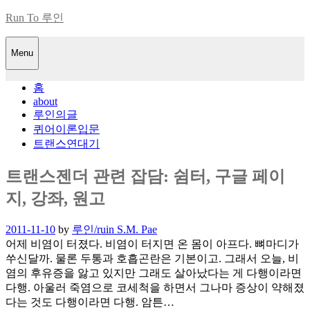
Skip
Run To 루인
to
content
Menu
홈
about
루인의글
퀴어이론입문
트랜스연대기
트랜스젠더 관련 잡담: 쉼터, 구글 페이
지, 강좌, 원고
Posted
2011-11-10
by
루인/ruin S.M. Pae
on
어제 비염이 터졌다. 비염이 터지면 온 몸이 아프다. 뼈마디가
쑤신달까. 물론 두통과 호흡곤란은 기본이고. 그래서 오늘, 비
염의 후유증을 앓고 있지만 그래도 살아났다는 게 다행이라면
다행. 아울러 죽염으로 코세척을 하면서 그나마 증상이 약해졌
다는 것도 다행이라면 다행. 암튼…