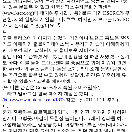
요도 없습니다, 방이 두어 칸인 공간이어도 충분할 겁니다) 뜻
이 있는 분들은 저 말고 한국성적소수자문화인권센터
(www.kscrc.org)에 얘기해주시길… 응? 물론 이건 KSCRC와 무
관한, 저의 일방적 제안입니다. 흐흐. 하지만 저보다는 KSCRC
가 더 신뢰할 수 있잖아요. 🙂
ㄴ.
구글 플러스에 페이지가 생겼다. 기업이나 브랜드 홍보용 SNS
라고 이해하면 좋을까? 페이스북 사용자라면 쉽게 이해하겠지
만 나로선 약간 낯설면서도 흥미로운 서비스다.
첨엔 나와 무관하겠거니 했는데 활용을 잘 하면 재밌겠다 싶기
도 하다. 예를 들어 트랜스젠더를 중심으로 퀴어 이슈와 관련
한 글(국내외 뉴스 클리핑, 논문 소개, 역사 소개 등)만 발행하
는 공간으로 활용할 수도 있겠다 싶달까. 관건은 꾸준하게 유
지할 수 있을까? 고민을 해봐야겠다.
(또 다른 관건은 Google+가 지속될 서비스일까?)
…라고 말하고선 결국 페이지 개설은 했다.;;;
(
https://www.runtoruin.com/1893
참고…;; 2011.11.11. 추가)
ㄷ.
혼자 진행하는 프로젝트가 있다. 나란 인간, 혼자만 진행하면
언제나 그렇듯, 마감이 무한정 늘어난다. 그래서 강좌를 하나
개설해볼까,라는 상상을 했다. 거창하게 <루인 아카데미>까지
는 아니지만, 대충 그런 거.;;; 주제는 ‘젠더 개념의 역사: 트랜