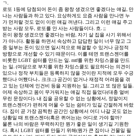
ㄱ.
로또 1등에 당첨되어 돈이 좀 왕창 생겼으면 좋겠다는 얘길, 만
나는 사람들과 하고 있다. 요상하게도 요즘 사람을 만나면 누
가 먼저랄 것도 없이 이런 얘길 꺼낸다. 그리고 이런 얘길 주고
받는 사람 모두, 로또를 안 사는 사람들이다. 흐. ;;
돈이 왕창 생겼으면 좋겠다는 바람, 자기 살 집을 사기 위해서
가 아니다. 활동을 하면서 속상하고 답답한 일이 너무 많고 그
중 일부는 돈이 있으면 일시적으로 해결할 수 있거나 긍정적
방향으로 개선할 수 있기 때문이다. 이를 테면 트랜스젠더를
비롯한 LGBT 쉼터를 만드는 일. mtf를 위한 차밍스쿨을 만드
는 일. (여담으로 부치를 위한 차밍스쿨도 필요하다는 의견이
있으나 정작 부치들은 등록하지 않을 것이란 지적에 모두 수긍
했다나 어쨌다나.. 크크.;;) 공간이 없거나 재정적 어려움을 겪
고 있는 단체에 인건비 등을 지원하는 일. 그리고 또 많은 일들.
어제 속상하고 몸이 무거워지는 얘길 직접 들었다(대충 얼버
무린 문장이다). 내 집을 공유할 수 없는 상황에서, 정말이지
트랜스젠더가 편하게 머물 수 있는 쉼터가 있길 간절하게 바랐
다. 집이 곧 가장 끔찍한 공간인 상황에서 어디 나갈 곳도 없는
상황일 때 트랜스젠더(혹은 퀴어는)는 어디로 가야 할까?
물론 나의 바람은 무력하지만 뭔가 좋은 일이 생기길 기원한
다. 혹시 LGBT 쉼터를 만들기 위해(뭔가 큰 집이나 건물일 필