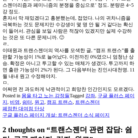
스젠더리즘과 페미니즘의 분쟁을 중심으로’ 정도. 분량은 4~5
강 정도.
혼자서 막 재밌겠다고 흥분했는데, 접었다. 나의 귀차니즘을
극복하는 것도 문제지만 수강생이 몇 명 안 될 거 같다는 확신
이 들어서. 관심을 보일 사람은 적잖아 있겠지만 실제 수강하
는 것은 또 다른 문제니까. 🙂
ㄹ.
이태원과 트랜스젠더의 역사를 모색한 글, “캠프 트랜스”를 출
판할 가능성이 1%로 늘어났다. 이전까진 0%였으니 엄청난 상
승. 확정은 아니고 투고할 수 있는 매체가 생겼다. 투고까지 하
면 출판 가능성이 2%가 된다. 그 다음부터는 진인사대천명. 11
월 내내 원고 수정해야지.
ㅁ.
어쩌면 전 과도하게 낙관적이고 희망찬 인간인지도 모르겠다.
Posted in
몸을 타고 노는 감정들
Tagged
강좌
,
구글 플러스 페이
지
,
비염
,
쉼터
,
원고
,
캠프 트랜스
,
트랜스젠더
폐점한 대여점 단상
글
구글 플러스 페이지 개설: 트랜스젠더 소식 페이지
탐
2 thoughts on “
트랜스젠더 관련 잡담: 쉼
색