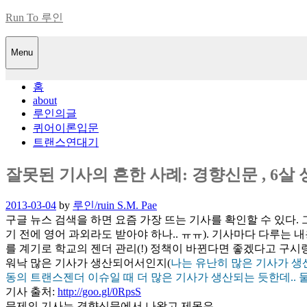
Skip
Run To 루인
to
content
Menu
홈
about
루인의글
퀴어이론입문
트랜스연대기
잘못된 기사의 흔한 사례: 경향신문 , 6
Posted
2013-03-04
by
루인/ruin S.M. Pae
on
구글 뉴스 검색을 하면 요즘 가장 뜨는 기사를 확인할 수 있다.
기 전에 영어 과외라도 받아야 하나.. ㅠㅠ). 기사마다 다루는 
를 계기로 학교의 젠더 관리(!) 정책이 바뀐다면 좋겠다고 구
워낙 많은 기사가 생산되어서인지(
나는 유난히 많은 기사가 생
동의 트랜스젠더 이슈일 때 더 많은 기사가 생산되는 듯한데.. 
기사 출처:
http://goo.gl/0RpsS
문제의 기사는 경향신문에서 나왔고 제목은