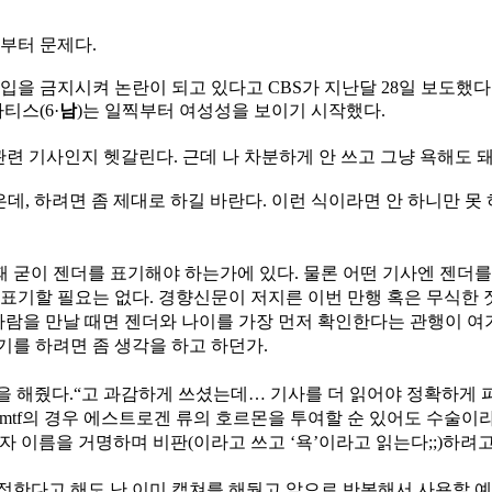
부터 문제다.
입을 금지시켜 논란이 되고 있다고 CBS가 지난달 28일 보도했다
티스(6·
남
)는 일찍부터 여성성을 보이기 시작했다.
 관련 기사인지 헷갈린다. 근데 나 차분하게 안 쓰고 그냥 욕해도 돼
, 하려면 좀 제대로 하길 바란다. 이런 식이라면 안 하니만 못
때 굳이 젠더를 표기해야 하는가에 있다. 물론 어떤 기사엔 젠더를
 표기할 필요는 없다. 경향신문이 저지른 이번 만행 혹은 무식한
을 만날 때면 젠더와 나이를 가장 먼저 확인한다는 관행이 여기에
기를 하려면 좀 생각을 하고 하던가.
을 해줬다.
“고 과감하게 쓰셨는데… 기사를 더 읽어야 정확하게 
 mtf의 경우 에스트로겐 류의 호르몬을 투여할 순 있어도 수술
 이름을 거명하며 비판(이라고 쓰고 ‘욕’이라고 읽는다;;)하려고
정한다고 해도 난 이미 캡쳐를 해뒀고 앞으로 반복해서 사용할 