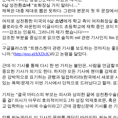
6살 성전환
소녀
“女화장실 가지 말라니…”
제목은 대충 제대로 뽑은 듯하다. 그런데 본문의 첫 두 문장에서
==============================
여자로 성전환한 미국의 6살
소년
에게 학교 측이 여자화장실 출
콜로라도주 파운틴의 이글사이드 초등학교에 재학 중인 코이 마
===강조는 인용자, 그러니까 제가 했습니다===
강조한 부분을 중심으로 읽으면 솔직히 mtf 관련 기사인지 ftm
…
구글플러스엔 “
트랜스젠더 관련 기사를 보도하는 것까지는 좋은데
니까.
“(
http://goo.gl/hXDcK
)라고 논평을 달았다.
근데 이
기사를 통해 다시 한 번 가지는 불만은, 사람을 언급할 
중요한 기사가 되기도 한다. 하지만 모든 기사에 젠더를 강제로
은 강박적으로 표기하는 관행과 밀접하리라(한국에서 새로운 사람
있는 폭력/문제가 이번 기사에서 단적으로 드러났다고 할까. 표
기자는 “
결국 마티스의 부모는 의사와 상의한 끝에 성전환수술
줄 걸? 의사가 아무리 호의적이어도 2차 성징 억제호르몬, 혹은
교 입학하는 나이에 수술이라고? 근데 경향신문에 기사를 쓴 기자
암튼 뒤늦게라도 이 기사의 문제를 깨닫길 바라지만, 뒤늦게 수