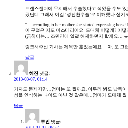
트랜스젠더에 무지해서 수술했다고 적었을 수도 있겠다
왔던데 그래서 이걸 ‘성전환수술’로 이해했나 싶기도 
“…according to her mother she started expressing herself 
이 구절은 저도 미스테리예요. 도대체 어떻게? 어떻
(금칙어는… 조만간에 일괄 해제하던지 할게요… ㅠ
링크해주신 기사는 제목만 훑었는데요… 아, 또 그런 
답글
혜진
댓글:
2013-03-07, 01:14
기자도 문제지만…엄마는 또 뭘까요. 아무리 봐도 납득이
성을 인식하는 나이도 아닌 것 같은데…엄마가 도대체 뭘
답글
루인
댓글:
2013-03-07, 06:37