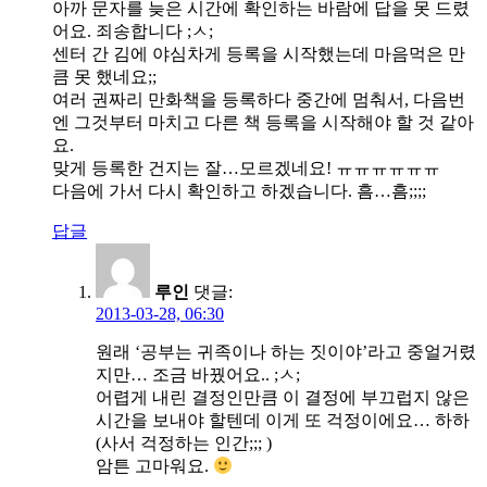
아까 문자를 늦은 시간에 확인하는 바람에 답을 못 드렸
어요. 죄송합니다 ;ㅅ;
센터 간 김에 야심차게 등록을 시작했는데 마음먹은 만
큼 못 했네요;;
여러 권짜리 만화책을 등록하다 중간에 멈춰서, 다음번
엔 그것부터 마치고 다른 책 등록을 시작해야 할 것 같아
요.
맞게 등록한 건지는 잘…모르겠네요! ㅠㅠㅠㅠㅠㅠ
다음에 가서 다시 확인하고 하겠습니다. 흠…흠;;;;
답글
루인
댓글:
2013-03-28, 06:30
원래 ‘공부는 귀족이나 하는 짓이야’라고 중얼거렸
지만… 조금 바꿨어요.. ;ㅅ;
어렵게 내린 결정인만큼 이 결정에 부끄럽지 않은
시간을 보내야 할텐데 이게 또 걱정이에요… 하하
(사서 걱정하는 인간;;; )
암튼 고마워요.