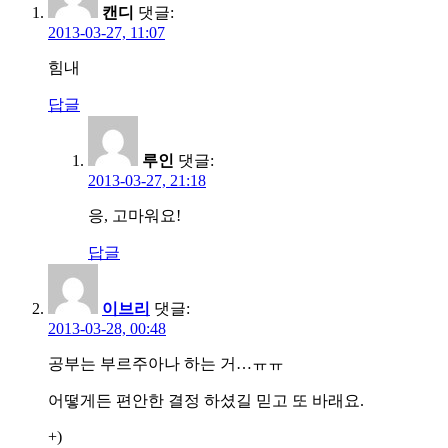
캔디
댓글:
2013-03-27, 11:07
힘내
답글
루인
댓글:
2013-03-27, 21:18
응, 고마워요!
답글
이브리
댓글:
2013-03-28, 00:48
공부는 부르주아나 하는 거…ㅠㅠ
어떻게든 편안한 결정 하셨길 믿고 또 바래요.
+)