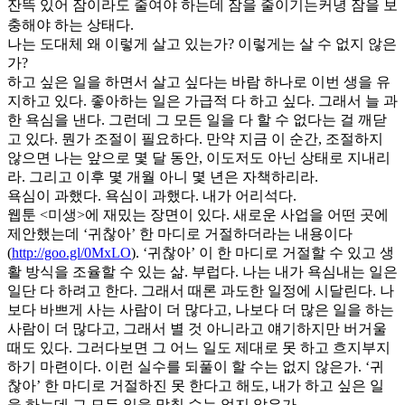
잔뜩 있어 잠이라도 줄여야 하는데 잠을 줄이기는커녕 잠을 보
충해야 하는 상태다.
나는 도대체 왜 이렇게 살고 있는가? 이렇게는 살 수 없지 않은
가?
하고 싶은 일을 하면서 살고 싶다는 바람 하나로 이번 생을 유
지하고 있다. 좋아하는 일은 가급적 다 하고 싶다. 그래서 늘 과
한 욕심을 낸다. 그런데 그 모든 일을 다 할 수 없다는 걸 깨닫
고 있다. 뭔가 조절이 필요하다. 만약 지금 이 순간, 조절하지
않으면 나는 앞으로 몇 달 동안, 이도저도 아닌 상태로 지내리
라. 그리고 이후 몇 개월 아니 몇 년은 자책하리라.
욕심이 과했다. 욕심이 과했다. 내가 어리석다.
웹툰 <미생>에 재밌는 장면이 있다. 새로운 사업을 어떤 곳에
제안했는데 ‘귀찮아’ 한 마디로 거절하더라는 내용이다
(
http://goo.gl/0MxLO
). ‘귀찮아’ 이 한 마디로 거절할 수 있고 생
활 방식을 조율할 수 있는 삶. 부럽다. 나는 내가 욕심내는 일은
일단 다 하려고 한다. 그래서 때론 과도한 일정에 시달린다. 나
보다 바쁘게 사는 사람이 더 많다고, 나보다 더 많은 일을 하는
사람이 더 많다고, 그래서 별 것 아니라고 얘기하지만 버거울
때도 있다. 그러다보면 그 어느 일도 제대로 못 하고 흐지부지
하기 마련이다. 이런 실수를 되풀이 할 수는 없지 않은가. ‘귀
찮아’ 한 마디로 거절하진 못 한다고 해도, 내가 하고 싶은 일
을 하는데 그 모든 일을 망칠 수는 없지 않은가.