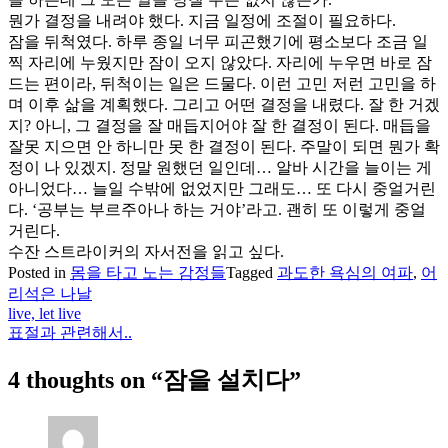
뭔가 결정을 내려야 했다. 지금 일정에 조절이 필요하다.
잠을 뒤척였다. 하루 종일 너무 피곤했기에 평소보다 조금 일
찍 자리에 누웠지만 잠이 오지 않았다. 자리에 누우면 바로 잠
드는 편이라, 뒤척이는 일은 드물다. 이런 고민 저런 고민을 하
며 이후 삶을 계획했다. 그리고 어떤 결정을 내렸다. 잘 한 거겠
지? 아니, 그 결정을 잘 매듭지어야 잘 한 결정이 된다. 매듭을
잘못 지으면 안 하니만 못 한 결정이 된다. 주말이 되면 뭔가 확
정이 나 있겠지. 정말 원했던 일인데… 알바 시간을 늘이는 게
아니었다… 늘일 수밖에 없었지만 그래도… 또 다시 중얼거린
다. ‘공부는 부르주아나 하는 거야’라고. 괜히 또 이렇게 중얼
거린다.
수잔 스트라이커의 자서전을 읽고 싶다.
Posted in
몸을 타고 노는 감정들
Tagged
과도한 욕심의 여파
,
어
리석은 나날
live, let live
글
표절과 관련해서..
탐
4 thoughts on “
잠을 설치다
”
색