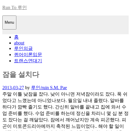
Skip
Run To 루인
to
content
Menu
홈
about
루인의글
퀴어이론입문
트랜스연대기
잠을 설치다
Posted
2013-03-27
by
루인/ruin S.M. Pae
on
주말 이틀 낮잠을 잤다. 낮이 아니면 저녁잠이라도 잤다. 푹 쉬
었다고 느꼈는데 아니었나보다. 월요일 내내 졸렸다. 알바를
하다가 깜빡 졸기도 했다. 간신히 알바를 끝내고 집에 와서 수
업 준비를 했다. 수업 준비를 하는데 정신을 차리니 몇 십 분 정
도 잤다는 걸 깨달았다. 잠에서 깨어났지만 계속 피곤했다. 피
곤이 미토콘드리아에까지 축적된 느낌이었다.. 해야 할 일이