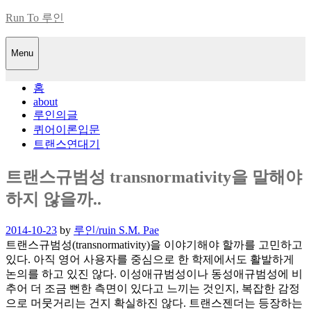
Skip
Run To 루인
to
content
Menu
홈
about
루인의글
퀴어이론입문
트랜스연대기
트랜스규범성 transnormativity을 말해야
하지 않을까..
Posted
2014-10-23
by
루인/ruin S.M. Pae
on
트랜스규범성(transnormativity)을 이야기해야 할까를 고민하고
있다. 아직 영어 사용자를 중심으로 한 학제에서도 활발하게
논의를 하고 있진 않다. 이성애규범성이나 동성애규범성에 비
추어 더 조금 뻔한 측면이 있다고 느끼는 것인지, 복잡한 감정
으로 머뭇거리는 건지 확실하진 않다. 트랜스젠더는 등장하는