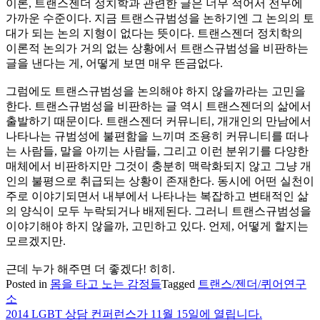
이론, 트랜스젠더 정치학과 관련한 글은 너무 적어서 전무에
가까운 수준이다. 지금 트랜스규범성을 논하기엔 그 논의의 토
대가 되는 논의 지형이 없다는 뜻이다. 트랜스젠더 정치학의
이론적 논의가 거의 없는 상황에서 트랜스규범성을 비판하는
글을 낸다는 게, 어떻게 보면 매우 뜬금없다.
그럼에도 트랜스규범성을 논의해야 하지 않을까라는 고민을
한다. 트랜스규범성을 비판하는 글 역시 트랜스젠더의 삶에서
출발하기 때문이다. 트랜스젠더 커뮤니티, 개개인의 만남에서
나타나는 규범성에 불편함을 느끼며 조용히 커뮤니티를 떠나
는 사람들, 말을 아끼는 사람들, 그리고 이런 분위기를 다양한
매체에서 비판하지만 그것이 충분히 맥락화되지 않고 그냥 개
인의 불평으로 취급되는 상황이 존재한다. 동시에 어떤 실천이
주로 이야기되면서 내부에서 나타나는 복잡하고 변태적인 삶
의 양식이 모두 누락되거나 배제된다. 그러니 트랜스규범성을
이야기해야 하지 않을까, 고민하고 있다. 언제, 어떻게 할지는
모르겠지만.
근데 누가 해주면 더 좋겠다! 히히.
Posted in
몸을 타고 노는 감정들
Tagged
트랜스/젠더/퀴어연구
소
2014 LGBT 상담 컨퍼런스가 11월 15일에 열립니다.
글