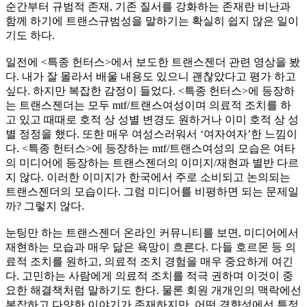
순간부터 규범적 존재, 기존 질서를 강화하는 존재란 비난과
함께 하기에 트랜스규범성을 말하기는 확실히 쉽지 않은 일이
기도 하다.
일전에 <특종 헌터스>에서 보도한 트랜스젠더 관련 영상을 봤
다. 내가 잘 몰라서 배울 내용도 있으니 괜찮았다고 평가 하고
싶다. 하지만 복잡한 감정이 들었다. <특종 헌터스>에 등장하
는 트랜스젠더는 모두 mtf/트랜스여성이며 의료적 조치를 하
고 있고 때때로 호적 상 성별 변경도 원하거나 이미 호적 상 성
별 정정을 했다. 또한 매우 여성스러워서 ‘여자여자’한 느낌이
다. <특종 헌터스>에 등장하는 mtf/트랜스여성의 모습은 여타
의 미디어에 등장하는 트랜스젠더의 이미지/재현과 별반 다르
지 않다. 이러한 이미지가 한국에서 주로 소비되고 논의되는
트랜스젠더의 모습이다. 그럼 미디어를 비평하면 되는 문제일
까? 그렇지 않다.
눈팅만 하는 트랜스젠더 온라인 커뮤니티를 보면, 미디어에서
재현하는 모습과 매우 닮은 욕망이 흐른다. 다들 호르몬 등 의
료적 조치를 원하고, 의료적 조치 경험을 매우 중요하게 여긴
다. 고민하는 사람에게 의료적 조치를 적극 권하며 이것이 중
요한 해결책처럼 말하기도 한다. 물론 회원 개개인의 맥락에선
복잡하고 다양한 이야기가 존재하지만, 어떤 경향성에선 특정