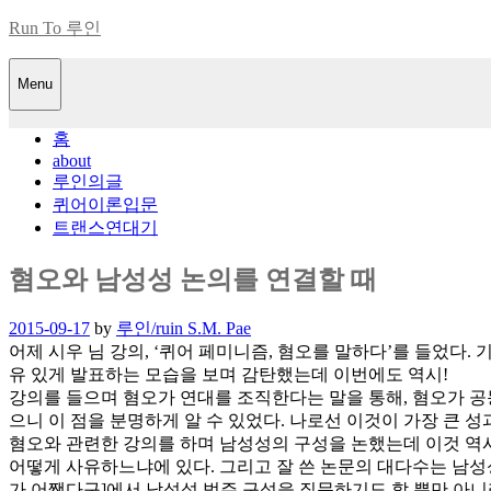
Skip
Run To 루인
to
content
Menu
홈
about
루인의글
퀴어이론입문
트랜스연대기
혐오와 남성성 논의를 연결할 때
Posted
2015-09-17
by
루인/ruin S.M. Pae
on
어제 시우 님 강의, ‘퀴어 페미니즘, 혐오를 말하다’를 들었다
유 있게 발표하는 모습을 보며 감탄했는데 이번에도 역시!
강의를 들으며 혐오가 연대를 조직한다는 말을 통해, 혐오가 공
으니 이 점을 분명하게 알 수 있었다. 나로선 이것이 가장 큰 성
혐오와 관련한 강의를 하며 남성성의 구성을 논했는데 이것 역시
어떻게 사유하느냐에 있다. 그리고 잘 쓴 논문의 대다수는 남성
가 어쨌다구]에서 남성성 범주 구성을 질문하기도 할 뿐만 아