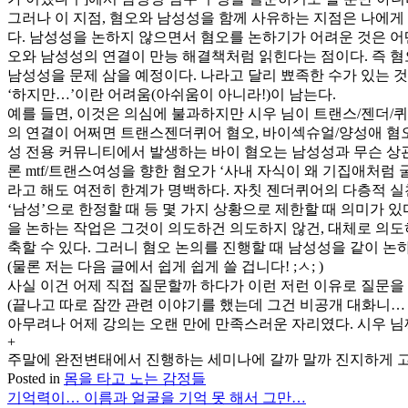
그러나 이 지점, 혐오와 남성성을 함께 사유하는 지점은 나에게
다. 남성성을 논하지 않으면서 혐오를 논하기가 어려운 것은 어
오와 남성성의 연결이 만능 해결책처럼 읽힌다는 점이다. 즉 혐
남성성을 문제 삼을 예정이다. 나라고 달리 뾰족한 수가 있는 것
‘하지만…’이란 어려움(아쉬움이 아니라!)이 남는다.
예를 들면, 이것은 의심에 불과하지만 시우 님이 트랜스/젠더/
의 연결이 어쩌면 트랜스젠더퀴어 혐오, 바이섹슈얼/양성애 혐오
성 전용 커뮤니티에서 발생하는 바이 혐오는 남성성과 무슨 상
론 mtf/트랜스여성을 향한 혐오가 ‘사내 자식이 왜 기집애처
라고 해도 여전히 한계가 명백하다. 자칫 젠더퀴어의 다층적 실
‘남성’으로 한정할 때 등 몇 가지 상황으로 제한할 때 의미가 있
을 논하는 작업은 그것이 의도하건 의도하지 않건, 대체로 의도
축할 수 있다. 그러니 혐오 논의를 진행할 때 남성성을 같이 논
(물론 저는 다음 글에서 쉽게 쉽게 쓸 겁니다! ;ㅅ; )
사실 이건 어제 직접 질문할까 하다가 이런 저런 이유로 질문을 
(끝나고 따로 잠깐 관련 이야기를 했는데 그건 비공개 대화니…
아무려나 어제 강의는 오랜 만에 만족스러운 자리였다. 시우 님
+
주말에 완전변태에서 진행하는 세미나에 갈까 말까 진지하게 고
Posted in
몸을 타고 노는 감정들
기억력이… 이름과 얼굴을 기억 못 해서 그만…
글