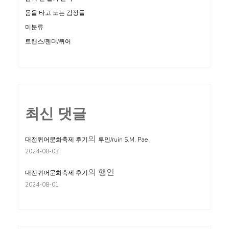
몸을 타고 노는 감정들
미분류
트랜스/젠더/퀴어
최신 댓글
의
대전퀴어문화축제 후기
루인/ruin S.M. Pae
2024-08-03
의
행인
대전퀴어문화축제 후기
2024-08-01