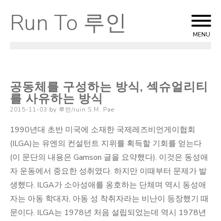
Run To 루인
Skip
to
MENU
content
공동체를 구성하는 방식, 섹슈얼리티
를 사유하는 방식
Posted
2015-11-03
by
루인/ruin S.M. Pae
on
1990년대 초반 미국에 소재한 국제레즈비언게이협회
(ILGA)는 유엔의 컨설턴트 지위를 획득할 기회를 얻는다
(이 문단의 내용은 Gamson 글을 요약했다). 이것은 동성애
자 운동에서 중요한 성취였다. 하지만 이때부터 문제가 발
생했다. ILGA가 소아성애를 옹호하는 단체며 역시 동성애
자는 아동 학대자, 아동 성 착취자라는 비난이 등장했기 때
문이다. ILGA는 1978년 처음 설립되었는데 역시 1978년