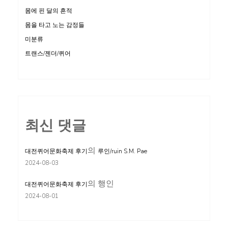
몸에 핀 달의 흔적
몸을 타고 노는 감정들
미분류
트랜스/젠더/퀴어
최신 댓글
의
대전퀴어문화축제 후기
루인/ruin S.M. Pae
2024-08-03
의
행인
대전퀴어문화축제 후기
2024-08-01