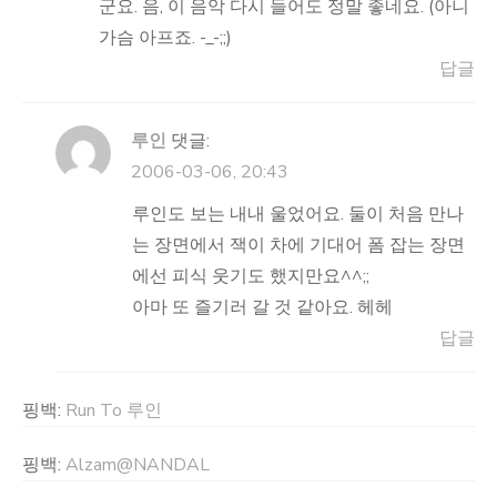
군요. 음, 이 음악 다시 들어도 정말 좋네요. (아니
가슴 아프죠. -_-;;)
답글
루인
댓글:
2006-03-06, 20:43
루인도 보는 내내 울었어요. 둘이 처음 만나
는 장면에서 잭이 차에 기대어 폼 잡는 장면
에선 피식 웃기도 했지만요^^;;
아마 또 즐기러 갈 것 같아요. 헤헤
답글
핑백:
Run To 루인
핑백:
Alzam@NANDAL