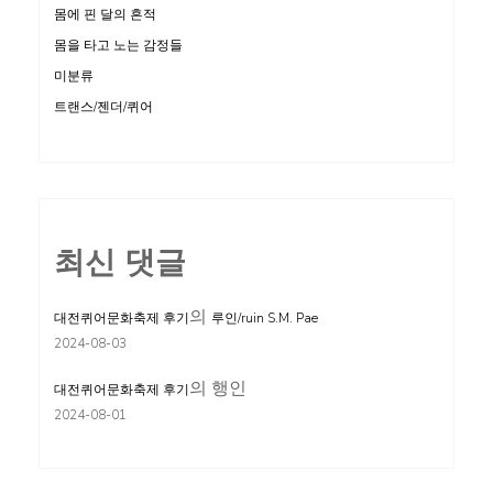
몸에 핀 달의 흔적
몸을 타고 노는 감정들
미분류
트랜스/젠더/퀴어
최신 댓글
의
대전퀴어문화축제 후기
루인/ruin S.M. Pae
2024-08-03
의
행인
대전퀴어문화축제 후기
2024-08-01