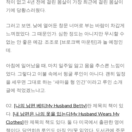
적이 없고 4년 전에 걸린 몸살이 가장 최근에 걸린 몸살이
기에 당황스러웠다.
그러고 보면, 낮에 열어둔 창문 너머로 부는 바람이 차갑게
느껴졌었다. 그 때문인가. 심한 정도는 아니지만 무시할 수
없는 안 좋은 예감. 조조로 [브로크백 마운틴]과 놀 예정인
데.
아침에 일어났을 때, 마치 일주일 앓고 몸을 추스른 느낌이
었다. 그렇다고 이불 속에서 뒹굴 루인이 아니다. 괜히 일정
을 세우면 그대로 하는 “새마을 형 인간”이라고 루인 소개
글에 적었겠느냐고.
02.
[나의 남편 베티My Husband Betty]
란 제목의 책이 있
다.
[내 남편은 나의 옷을 입는다My Husband Wears My
Clothes]
란 제목의 책도 있다. 둘 다 미국에서 출판한 영어
책이다. 당연히(!) 루인도 아직 안/못 읽었다. 도서관에 주문