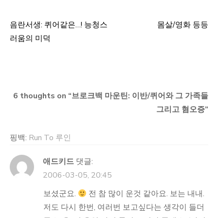
음란서생: 퀴어같은…! 능청스
몸살/영화 등등
글
러움의 미덕
탐
색
6 thoughts on “
브로크백 마운틴: 이반/퀴어와 그 가족들
그리고 혐오증
”
핑백:
Run To 루인
애드키드
댓글:
2006-03-05, 20:45
보셨군요.
전 참 많이 운것 같아요. 보는 내내.
저도 다시 한번, 여러번 보고싶다는 생각이 들더