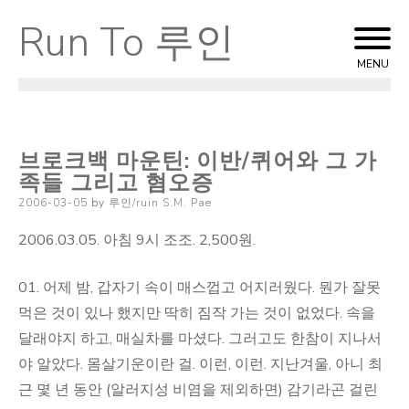
Run To 루인
Skip
to
MENU
content
브로크백 마운틴: 이반/퀴어와 그 가
족들 그리고 혐오증
Posted
2006-03-05
by
루인/ruin S.M. Pae
on
2006.03.05. 아침 9시 조조. 2,500원.
01. 어제 밤, 갑자기 속이 매스껍고 어지러웠다. 뭔가 잘못
먹은 것이 있나 했지만 딱히 짐작 가는 것이 없었다. 속을
달래야지 하고, 매실차를 마셨다. 그러고도 한참이 지나서
야 알았다. 몸살기운이란 걸. 이런, 이런. 지난겨울, 아니 최
근 몇 년 동안 (알러지성 비염을 제외하면) 감기라곤 걸린