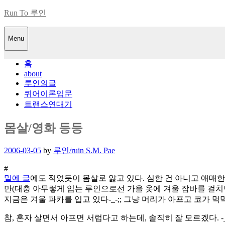
Skip
Run To 루인
to
content
Menu
홈
about
루인의글
퀴어이론입문
트랜스연대기
몸살/영화 등등
Posted
2006-03-05
by
루인/ruin S.M. Pae
on
#
밑에 글
에도 적었듯이 몸살로 앓고 있다. 심한 건 아니고 애매한
만(대충 아무렇게 입는 루인으로선 가을 옷에 겨울 잠바를 걸치면
지금은 겨울 파카를 입고 있다-_-;; 그냥 머리가 아프고 코가 먹
참, 혼자 살면서 아프면 서럽다고 하는데, 솔직히 잘 모르겠다. 