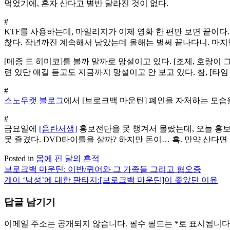
먹었기에, 혼자 산다고 별반 달라진 것이 없다.
#
KTF를 사용하는데, 마일리지가 이제 영화 한 편만 보면 끝이다.
찮다. 작년까진 계속해서 남았는데 올해는 벌써 끝나다니. 마지막 
[메종 드 히미코]를 볼까 말까로 망설이고 있다. [조제, 호랑이
련 있단 얘길 듣고도 지금까지 망설이고 안 보고 있다. 참, [타임
#
스노우캣 블로그
에서 [브로크백 마운틴] 폐인을 자처하는 모습을 
#
금요일에
[음란서생]
홍보전단을 못 챙겨서 몰랐는데, 오늘 홍보전
못 즐겼다. DVD타이틀을 살까? 하지만 돈이… 흑. 만약 산다면 [
Posted in
몸에 핀 달의 흔적
브로크백 마운틴: 이반/퀴어와 그 가족들 그리고 혐오증
글
게이 ‘남성’에 대한 판타지:[브로크백 마운틴]이 좋았던 이유
탐
답글 남기기
색
이메일 주소는 공개되지 않습니다.
필수 필드는
*
로 표시됩니다