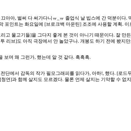
 끄아아, 벌써 다 써가다니ㅠ_ㅠ 졸업식 날 빕스에 간 덕분이다. 딱
포인트는 화요일에 [브로크백 마운틴] 조조에 사용할 계획. 이로써 
 그리고 물고기들]을 그다지 좋게 본 것이 아니기 때문이다. 잘 만
 투 리브]도 아직 극장에서 안 놀았구나. 개봉도 하기 전에 봤지만;;
보며 왜 그런가, 했는데 알 것 같다. 흑흑흑.
단에서 감독의 작가 필모그래피를 읽다가, 아하!, 했다. [로드무
청연]과 함께 살지도 모르겠다. 물론 언제 살지는 기약할 수 없지만.