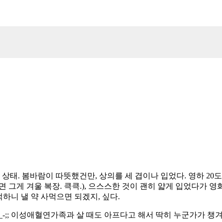
 상태. 봄바람이 따뜻했건만, 상의를 세 겹이나 입었다. 영하 2
 그게 겨울 복장. 큭큭.), 으스스한 것이 괜히 얇게 입었다가 
먹하니 낼 약 사먹으면 되겠지, 싶다.
-_-;; 이성애혈연가족과 살 때도 아프다고 해서 딱히 누군가가 