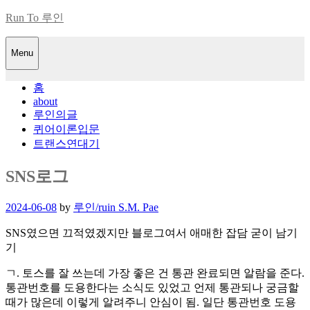
Skip
Run To 루인
to
content
Menu
홈
about
루인의글
퀴어이론입문
트랜스연대기
SNS로그
Posted
2024-06-08
by
루인/ruin S.M. Pae
on
SNS였으면 끄적였겠지만 블로그여서 애매한 잡담 굳이 남기
기
ㄱ. 토스를 잘 쓰는데 가장 좋은 건 통관 완료되면 알람을 준다.
통관번호를 도용한다는 소식도 있었고 언제 통관되나 궁금할
때가 많은데 이렇게 알려주니 안심이 됨. 일단 통관번호 도용