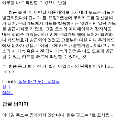
여부를 바로 확인할 수 있으니 안심.
ㄴ. 최근 놀란 거. 이번달 사용 내역보다가 내가 모르는 카드가
발급되었다며 표시가 됨. 므잉? 했는데 우리카드를 갱신할 때
가 되어, 우리카드에서 카드를 발송하지는 않았지만 일단 카드
를 발급시켜둔 거 였음. 그걸 토스의 마이데이터가 감지하고
내게 알려준 거였음. 오랜 만에 우리카드 앱에 들어가 확인하
니 카드번호가 발급되어 있었고 그로부터 며칠 지나 우리카드
에서 문자가 왔음. 두어달 내에 카드 배송할거임…이라고… 토
스의 이 기능 혹은 사전 감지 기능의 장점은 나도 모르게 발급
될 수 있는 카드를 빠르게 확인할 수 있다는 것.
ㄷ. 방송 듣고 빵 터진 거. 빌리 아일리시의 단톡방이 있다고…
ㅋㅋㅋ
Posted in
몸을 타고 노는 감정들
실패
글
실패2
탐
답글 남기기
색
이메일 주소는 공개되지 않습니다.
필수 필드는
*
로 표시됩니